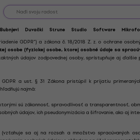
Základné informácie
edne a preto v zmysle Nariadenia Európskeho Parlamentu
Bubnjevi
Duvački
Strune
Studio
Software
Mikrofo
obných údajov a o voľnom pohybe takýchto údajov, ktorý
ariadenie GDPR“) a zákona č. 18/2018 Z. z. o ochrane osob
ej osobe (fyzickej osobe, ktorej osobné údaje sa spracúv
taktných údajov zodpovednej osoby, sprístupňuje aj ďalšie
 GDPR a ust. § 31 Zákona pristúpil k prijatiu primeranýc
hľadňujú najmä:
ktorými sú zákonnosť, spravodlivosť a transparentnosť, ob
sobných údajov, ich pseudonymizácia a šifrovanie, ako aj int
 (vzťahuje sa aj na rozsah a množstvo spracúvaných oso