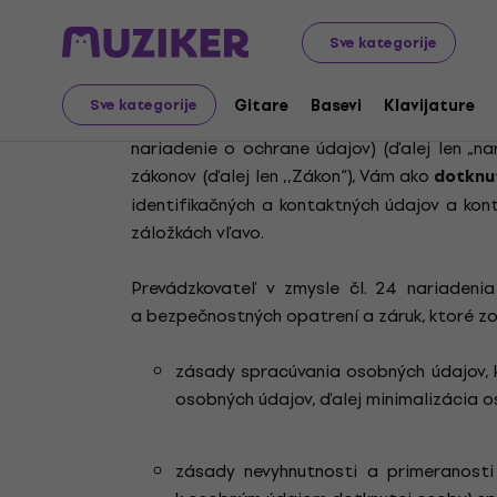
Sve kategorije
pristupuje k Vašim osobným údajom zodpov
Gitare
Basevi
Klavijature
Sve kategorije
ochrane fyzických osôb pri spracúvaní os
nariadenie o ochrane údajov) (ďalej len „n
zákonov (ďalej len ,,Zákon“), Vám ako
dotknut
identifikačných a kontaktných údajov a kon
záložkách vľavo.
Prevádzkovateľ v zmysle čl. 24 nariadenia
a bezpečnostných opatrení a záruk, ktoré zo
zásady spracúvania osobných údajov, 
osobných údajov, ďalej minimalizácia o
zásady nevyhnutnosti a primeranosti