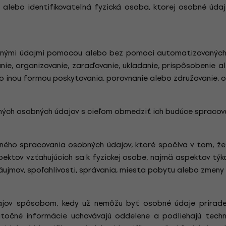
á alebo identifikovateľná fyzická osoba, ktorej osobné ú
sobnými údajmi pomocou alebo bez pomoci automatizovanýc
e, organizovanie, zaraďovanie, ukladanie, prispôsobenie ale
o inou formou poskytovania, porovnanie alebo združovanie, 
ých osobných údajov s cieľom obmedziť ich budúce spracova
aného spracovania osobných údajov, ktoré spočíva v tom, že
pektov vzťahujúcich sa k fyzickej osobe, najmä aspektov týk
záujmov, spoľahlivosti, správania, miesta pobytu alebo zmeny
jov spôsobom, kedy už nemôžu byť osobné údaje priraden
atočné informácie uchovávajú oddelene a podliehajú tech