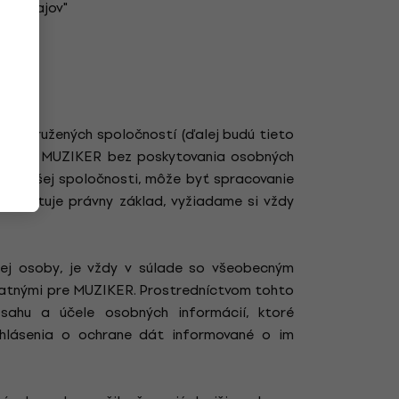
ch údajov"
j pridružených spoločností (ďalej budú tieto
stránky MUZIKER bez poskytovania osobných
by našej spoločnosti, môže byť spracovanie
eexistuje právny základ, vyžiadame si vždy
tej osoby, je vždy v súlade so všeobecným
platnými pre MUZIKER. Prostredníctvom tohto
sahu a účele osobných informácií, ktoré
hlásenia o ochrane dát informované o im