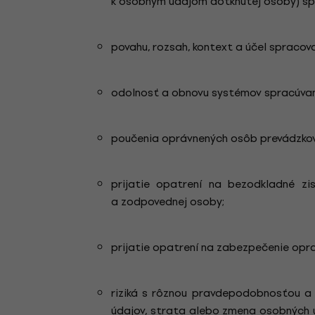
k osobným údajom dotknutej osoby) sp
povahu, rozsah, kontext a účel spracov
odolnosť a obnovu systémov spracúvan
poučenia oprávnených osôb prevádzkov
prijatie opatrení na bezodkladné z
a zodpovednej osoby;
prijatie opatrení na zabezpečenie opra
riziká s rôznou pravdepodobnosťou a
údajov, strata alebo zmena osobných ú