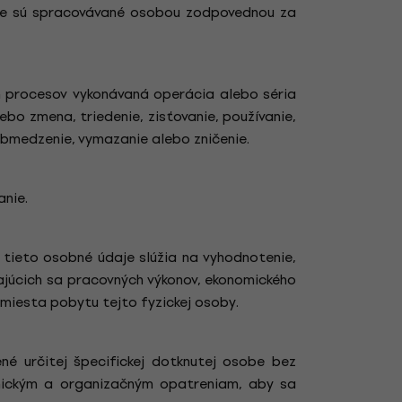
daje sú spracovávané osobou zodpovednou za
h procesov vykonávaná operácia alebo séria
bo zmena, triedenie, zisťovanie, používanie,
obmedzenie, vymazanie alebo zničenie.
nie.
 tieto osobné údaje slúžia na vyhodnotenie,
ajúcich sa pracovných výkonov, ekonomického
 miesta pobytu tejto fyzickej osoby.
é určitej špecifickej dotknutej osobe bez
nickým a organizačným opatreniam, aby sa