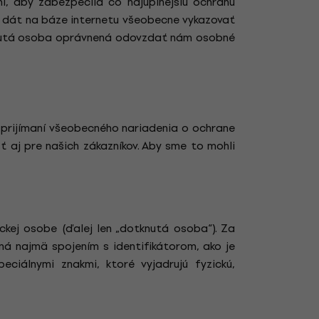
, aby zabezpečila čo najúplnejšiu ochranu
 dát na báze internetu všeobecne vykazovať
knutá osoba oprávnená odovzdať nám osobné
prijímaní všeobecného nariadenia o ochrane
 aj pre našich zákazníkov. Aby sme to mohli
ickej osobe (ďalej len „dotknutá osoba“). Za
ná najmä spojením s identifikátorom, ako je
eciálnymi znakmi, ktoré vyjadrujú fyzickú,