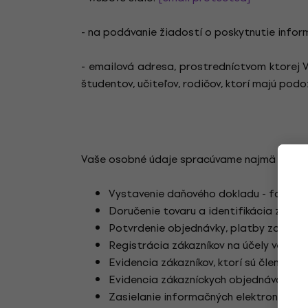
- na podávanie žiadostí o poskytnutie infor
- emailová adresa, prostredníctvom ktorej
študentov, učiteľov, rodičov, ktorí majú podo
Vaše osobné údaje spracúvame najmä na nas
Vystavenie daňového dokladu - faktúry, 
Doručenie tovaru a identifikácia záka
Potvrdenie objednávky, platby za tovar
Registrácia zákazníkov na účely vedeni
Evidencia zákazníkov, ktorí sú členmi 
Evidencia zákazníckych objednávok pre 
Zasielanie informačných elektronických 