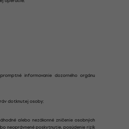
j operácie;
a promptné informovanie dozorného orgánu
práv dotknutej osoby;
náhodné alebo nezákonné zničenie osobných
bo neoprávnené poskytnutie, posúdenie rizík