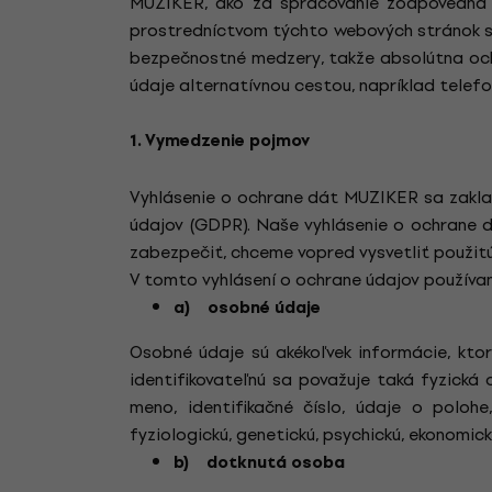
MUZIKER, ako za spracovanie zodpovedná o
prostredníctvom týchto webových stránok s
bezpečnostné medzery, takže absolútna oc
údaje alternatívnou cestou, napríklad telefo
1. Vymedzenie pojmov
Vyhlásenie o ochrane dát MUZIKER sa zakla
údajov (GDPR). Naše vyhlásenie o ochrane d
zabezpečiť, chceme vopred vysvetliť použitú
V tomto vyhlásení o ochrane údajov používa
a) osobné údaje
Osobné údaje sú akékoľvek informácie, ktoré
identifikovateľnú sa považuje taká fyzická
meno, identifikačné číslo, údaje o polohe
fyziologickú, genetickú, psychickú, ekonomick
b) dotknutá osoba