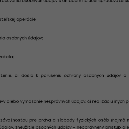
racúvania osobných údajov s ohľadom na účel spracovateľske
ateľskej operácie;
ia osobných údajov;
ateľa;
istenie, či došlo k porušeniu ochrany osobných údajov 
vy alebo vymazanie nesprávnych údajov, či realizáciu iných 
 závažnosťou pre práva a slobody fyzických osôb (najmä 
dajov, zneužitie osobných údajov – neoprávnený prístup ale