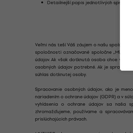
Detailnejší popis jednotlivých spracov
Veľmi nás teší Váš záujem o našu spoločnosť
spoločnosti označované spoločne „MUZIKER
údajov. Ak však dotknutá osoba chce využí
osobných údajov potrebné. Ak je spracovan
súhlas dotknutej osoby.
Spracovanie osobných údajov, ako je meno
nariadením o ochrane údajov (GDPR) a v súl
vyhlásenia o ochrane údajov sa naša sp
zhromažďujeme, používame a spracovávam
prislúchajúcich právach.