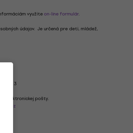
 informáciám využite
on-line formulár
.
obných údajov. Je určená pre deti, mládež,
1 ods. 3
m elektronickej pošty.
iker.cz