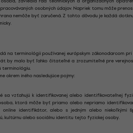
soba, zaviedla rad technických a organizačných opatrení
pracovávaných osobných údajov. Napriek tomu môže prenos
hrana nemôže byť zaručená. Z tohto dôvodu je každá dot
nicky.
dá na terminológii používanej európskym zákonodarcom pri 
át by malo byť ľahko čitateľné a zrozumiteľné pre verejnosť
 terminológiu.
me okrem iného nasledujúce pojmy:
 sa vzťahujú k identifikovanej alebo identifikovateľnej fyz
 osoba, ktorá môže byť priamo alebo nepriamo identifikova
, online identifikátor, alebo s jedným alebo niekoľkými šp
ú, kultúrnu alebo sociálnu identitu tejto fyzickej osoby.