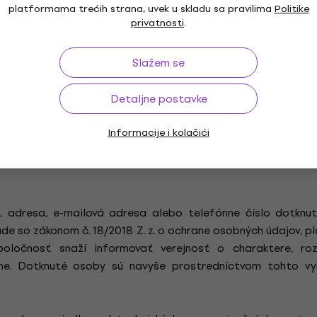
ateľských operácií nájdete v záložke "Zásady ochrany osobný
platformama trećih strana, uvek u skladu sa pravilima
Politike
privatnosti
.
Zásady ochrany osobných údajov
Slažem se
Detaljne postavke
. Ochrana dát je pre vedenie spoločnosti MUZIKER, a.s., a je
“) osobitne dôležitá. V zásade je možné použiť webové 
Informacije i kolačići
vať prostredníctvom našich webových stránok špeciálne služ
ie osobných údajov vyžadované a pre takéto spracovanie n
, adresa, e-mailová adresa alebo telefónne číslo dotknu
ade so zákonom č. 18/2018 Z. z. o ochrane osobných údajov, 
oločnosť snaží informovať verejnosť o charaktere, roz
e. Dotknuté osoby sú navyše prostredníctvom tohto vy