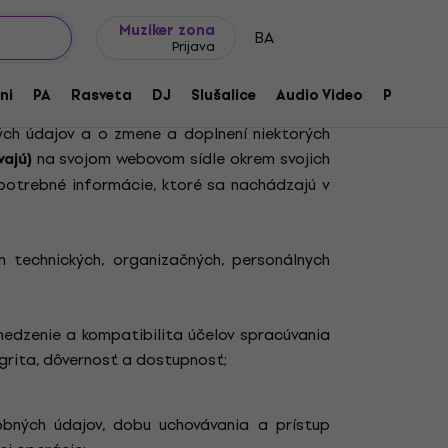
Ideje za poklone
FAQ
Muziker Blog
Muziker zona
BA
Prijava
 a Rady (EÚ) 2016/679 z 27. apríla 2016 o
ni
PA
Rasveta
DJ
Slušalice
Audio Video
Pribor
m sa zrušuje smernica 95/46/ES (všeobecné
ných údajov a o zmene a doplnení niektorých
na svojom webovom sídle okrem svojich
ajú)
 potrebné informácie, ktoré sa nachádzajú v
h technických, organizačných, personálnych
medzenie a kompatibilita účelov spracúvania
egrita, dôvernosť a dostupnosť;
bných údajov, dobu uchovávania a prístup