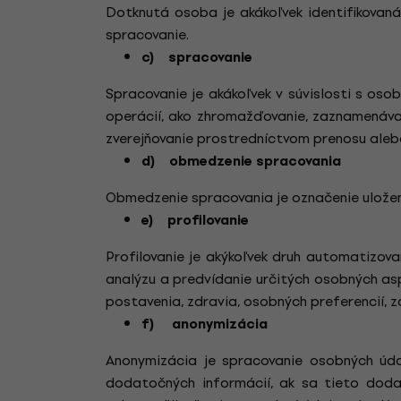
Dotknutá osoba je akákoľvek identifikovan
spracovanie.
c) spracovanie
Spracovanie je akákoľvek v súvislosti s o
operácií, ako zhromažďovanie, zaznamenávani
zverejňovanie prostredníctvom prenosu aleb
d) obmedzenie spracovania
Obmedzenie spracovania je označenie uložen
e) profilovanie
Profilovanie je akýkoľvek druh automatizov
analýzu a predvídanie určitých osobných as
postavenia, zdravia, osobných preferencií, 
f) anonymizácia
Anonymizácia je spracovanie osobných úda
dodatočných informácií, ak sa tieto dod