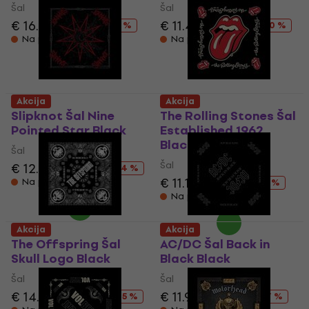
Šal
Šal
€ 16.10
€ 18.90
€ 11.40
€ 18.90
- 15 %
- 40 %
Na putu
Na putu
Akcija
Akcija
Slipknot Šal Nine
The Rolling Stones Šal
Pointed Star Black
Established 1962
Black
Šal
Šal
€ 12.50
€ 18.90
- 34 %
€ 11.10
€ 18.90
Na putu
- 41 %
Na putu
Akcija
Akcija
The Offspring Šal
AC/DC Šal Back in
Skull Logo Black
Black Black
Šal
Šal
€ 14.20
€ 18.90
€ 11.90
€ 18.90
- 25 %
- 37 %