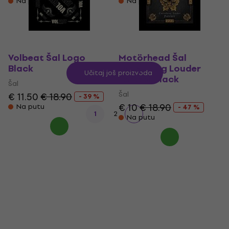
Na putu
Na putu
Volbeat Šal Logo
Motörhead Šal
Black
Everything Louder
Učitaj još proizvoda
Forever Black
Šal
Šal
€ 11.50
€ 18.90
- 39 %
€ 10
€ 18.90
Na putu
- 47 %
1
2
Na putu