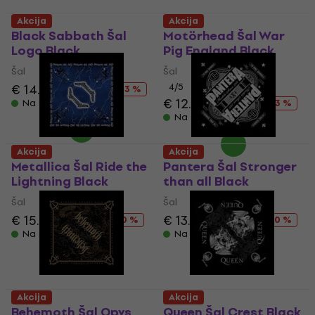
Akcija
Akcija
Black Sabbath Šal
Motörhead Šal War
Logo Black
Pig England Black
Šal
Šal
€ 14.60
€ 18.90
4
/5
- 23 %
€ 12.60
€ 18.90
Na stanju u skladištu
- 33 %
Na stanju u skladištu
Akcija
Akcija
Metallica Šal Ride the
Pantera Šal Stronger
Lightning Black
than all Black
Šal
Šal
€ 15.10
€ 18.90
€ 13.20
€ 18.90
- 20 %
- 30 %
Na stanju u skladištu
Na stanju u skladištu
Akcija
Akcija
Behemoth Šal Opvs
Queen Šal Crest Black