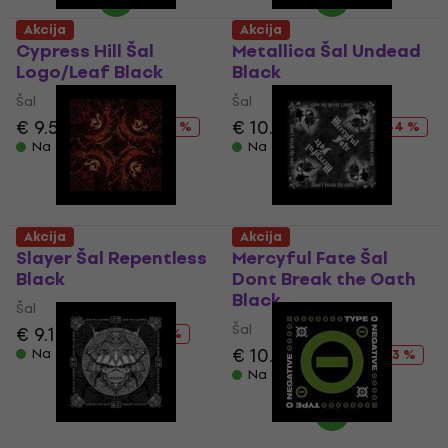
Akcija
Akcija
Cypress Hill Šal
Metallica Šal Undead
Logo/Leaf Black
Black
Šal
Šal
€ 9.59
€ 18.90
€ 10.60
€ 18.90
- 49 %
- 44 %
Na stanju u skladištu
Na stanju u skladištu
Akcija
Akcija
Slayer Šal Repentless
Mercyful Fate Šal
Black
Dont Break the Oath
Black
Šal
Šal
€ 9.19
€ 18.90
- 51 %
€ 10.70
€ 18.90
Na stanju u skladištu
- 43 %
Na stanju u skladištu