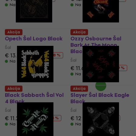
Na stanju u skladištu
Na stanju u skladištu
Akcija
Akcija
Opeth Šal Logo Black
Ozzy Osbourne Šal
Bark At The Moon
Šal
Black
€ 13.60
€ 18.90
- 28 %
Šal
Na stanju u skladištu
€ 11.60
€ 18.90
- 39 %
Na stanju u skladištu
Akcija
Akcija
Black Sabbath Šal Vol
Slayer Šal Black Eagle
4 Black
Black
Šal
Šal
€ 11.20
€ 18.90
€ 12
€ 18.90
- 41 %
- 37 %
Na stanju u skladištu
Na stanju u skladištu