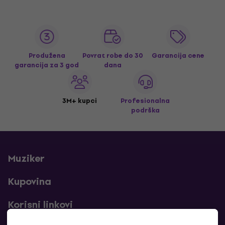
Produžena
Povrat robe do 30
Garancija cene
garancija za 3 god
dana
3M+ kupci
Profesionalna
podrška
Muziker
Kupovina
Korisni linkovi