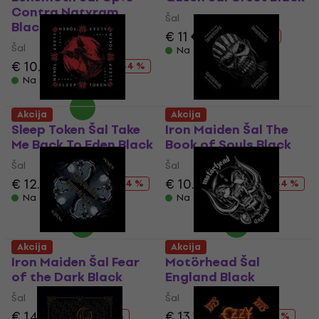
Contra Natvram
Šal
Black
€ 11
€ 18.90
- 42 %
Šal
Na stanju u skladištu
€ 10.50
€ 18.90
- 44 %
Na stanju u skladištu
Akcija
Akcija
Sleep Token Šal Take
Iron Maiden Šal The
Me Back To Eden Black
Book of Souls Black
Šal
Šal
€ 12.40
€ 18.90
€ 10.50
€ 18.90
- 34 %
- 44 %
Na stanju u skladištu
Na stanju u skladištu
Akcija
Akcija
Iron Maiden Šal Fear
Motörhead Šal
of the Dark Black
England Black
Šal
Šal
€ 14
€ 18.90
€ 13.10
€ 18.90
- 26 %
- 31 %