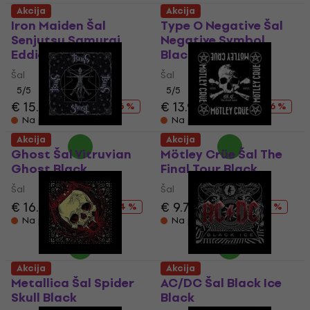
Akcija
Akcija
Iron Maiden Šal
Type O Negative Šal
Senjutsu Samurai
Negative Symbol
Eddie Black
Black
Šal
Šal
5
/5
5
/5
€ 15.90
€ 18.90
€ 13.90
€ 18.90
- 16 %
- 26 %
Na putu
Na putu
Akcija
Akcija
Ghost Šal Vitruvian
Mötley Crüe Šal The
Ghost Black
Final Tour Black
Šal
Šal
€ 16.20
€ 18.90
€ 9.79
€ 18.90
- 14 %
- 48 %
Na putu
Na putu
Akcija
Akcija
Metallica Šal Spider
AC/DC Šal Black Ice
Skull Black
Black