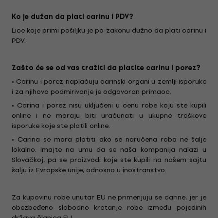
Ko je dužan da plati carinu i PDV?
Lice koje primi pošiljku je po zakonu dužno da plati carinu i
PDV.
Zašto će se od vas tražiti da platite carinu i porez?
• Carinu i porez naplaćuju carinski organi u zemlji isporuke
i za njihovo podmirivanje je odgovoran primaoc.
• Carina i porez nisu uključeni u cenu robe koju ste kupili
online i ne moraju biti uračunati u ukupne troškove
isporuke koje ste platili online.
• Carina se mora platiti ako se naručena roba ne šalje
lokalno. Imajte na umu da se naša kompanija nalazi u
Slovačkoj, pa se proizvodi koje ste kupili na našem sajtu
šalju iz Evropske unije, odnosno u inostranstvo.
Za kupovinu robe unutar EU ne primenjuju se carine, jer je
obezbeđeno slobodno kretanje robe između pojedinih
država članica EU.