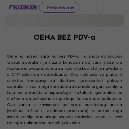
Sve kategorije
CENA BEZ PDV-a
Cene na našem sajtu su bez PDV-a. To znači da ukupan
trošak isporuke nije nužno konačan i da vam može biti
naplaćena uvozna carina za isporuku kao što je navedeno
u CTP uslovima i odredbama. Ova naknada se plaća ili
direktno kompaniji za dostavu (prevozniku) prilikom
isporuke, ili vas mogu kontaktirati carinski organi zemlje u
koju se porudžbina isporučuje. Nažalost, generalno ne
možemo da odredimo stopu koja će vam biti naplaćena.
Ovo varira u zavisnosti od vrste naručenog artikla
(veličine, težine ili vrednosti proizvoda), a pored toga
svaka zemlja ima svoje uvozne carinske takse. Iz ovih
razloga, naknade se određuju lokalno.