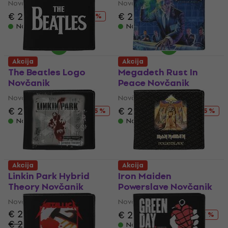
Novčanik
Novčanik
€ 21.80
€ 26.90
€ 22
€ 26.90
- 19 %
- 18 %
Na stanju u skladištu
Na stanju u skladištu
Akcija
Akcija
The Beatles Logo
Megadeth Rust In
Novčanik
Peace Novčanik
Novčanik
Novčanik
€ 20.20
€ 26.90
€ 20.30
€ 26.90
- 25 %
- 25 %
Na stanju u skladištu
Na stanju u skladištu
Akcija
Akcija
Linkin Park Hybrid
Iron Maiden
Theory Novčanik
Powerslave Novčanik
Novčanik
Novčanik
€ 20.60
€ 22.40
€ 26.90
- 17 %
€ 26.90
- 23 %
Na stanju u skladištu