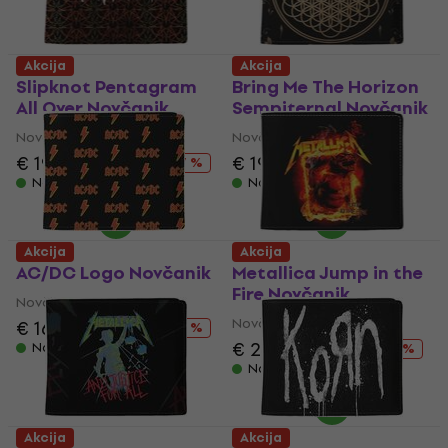
Akcija
Akcija
Slipknot Pentagram
Bring Me The Horizon
All Over Novčanik
Sempiternal Novčanik
Novčanik
Novčanik
€ 19.60
€ 26.90
€ 19
€ 26.90
- 27 %
- 29 %
Na stanju u skladištu
Na stanju u skladištu
Akcija
Akcija
AC/DC Logo Novčanik
Metallica Jump in the
Fire Novčanik
Novčanik
Novčanik
€ 16.50
€ 26.90
- 39 %
€ 21.90
€ 26.90
Na stanju u skladištu
- 19 %
Na stanju u skladištu
Akcija
Akcija