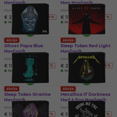
Novčanik
Now Novčanik
Novčanik
Novčanik
€ 20.20
€ 26.90
€ 15.30
€ 26.90
- 25 %
- 43 %
Na stanju u skladištu
Na stanju u skladištu
Akcija
Akcija
Ghost Papa Blue
Sleep Token Red Light
Novčanik
Novčanik
Novčanik
Novčanik
€ 15.30
€ 26.90
€ 20.20
€ 26.90
- 43 %
- 25 %
Na stanju u skladištu
Na stanju u skladištu
Akcija
Akcija
Sleep Token Granite
Metallica If Darkness
Novčanik
Had A Son Novčanik
Novčanik
Novčanik
€ 15.30
€ 26.90
€ 15.30
€ 26.90
- 43 %
- 43 %