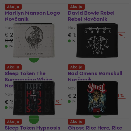
Akcija
Akcija
Marilyn Manson Logo
David Bowie Rebel
Novčanik
Rebel Novčanik
Novčanik
Novčanik
€ 20.40
€ 15.30
€ 26.90
- 43 %
€ 26.90
- 24 %
Na stanju u skladištu
Na stanju u skladištu
Akcija
Akcija
Sleep Token The
Bad Omens Ramskull
Summoning White
Novčanik
Novčanik White
Novčanik
Novčanik
€ 20.20
€ 26.90
- 25 %
€ 15.30
€ 26.90
Na stanju u skladištu
- 43 %
Na stanju u skladištu
Akcija
Akcija
Sleep Token Hypnosis
Ghost Rite Here, Rite