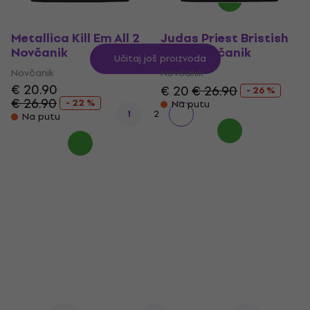
Metallica Kill Em All 2
Judas Priest Bristish
Novčanik
Steel Novčanik
Učitaj još proizvoda
Novčanik
Novčanik
€ 20.90
€ 20
€ 26.90
- 26 %
€ 26.90
- 22 %
Na putu
1
2
Na putu