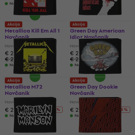
Na stanju u skladištu
Akcija
Akcija
Metallica Kill Em All 1
Green Day American
Novčanik
Idiot Novčanik
Novčanik
Novčanik
€ 20.40
€ 20.80
€ 26.90
€ 26.90
- 24 %
- 23 %
Na stanju u skladištu
Na stanju u skladištu
Akcija
Akcija
Metallica M72
Green Day Dookie
Novčanik
Novčanik
Novčanik
Novčanik
€ 21.80
€ 26.90
€ 20.20
€ 26.90
- 19 %
- 25 %
Na stanju u skladištu
Na stanju u skladištu