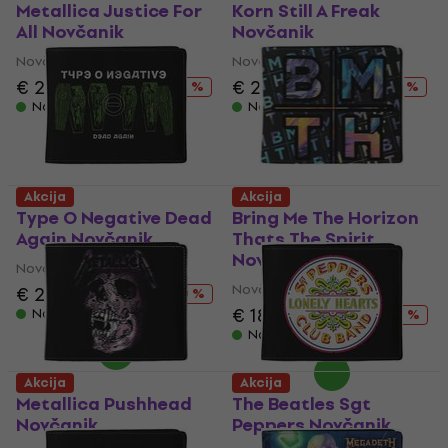
Metallica Justice For
Korn Still A Freak
All Novčanik
Novčanik
Novčanik
Novčanik
€ 23.40
€ 26.90
€ 22.30
€ 26.90
- 13 %
- 17 %
Na stanju u skladištu
Na stanju u skladištu
Akcija
Akcija
Type O Negative Dead
Bring Me The Horizon
Again Novčanik
Thats The Spirit
Novčanik
Novčanik
Novčanik
€ 21.50
€ 26.90
- 20 %
€ 18.80
€ 26.90
Na stanju u skladištu
- 30 %
Na stanju u skladištu
Akcija
Akcija
Metallica Pushhead
The Beatles Sgt
Novčanik
Peppers Novčanik