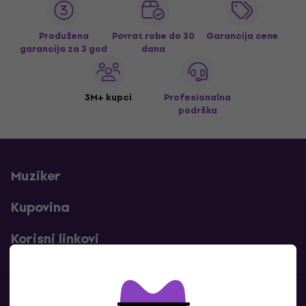
Produžena
Povrat robe do 30
Garancija cene
garancija za 3 god
dana
3M+ kupci
Profesionalna
podrška
Muziker
Kupovina
Korisni linkovi
Kontakti