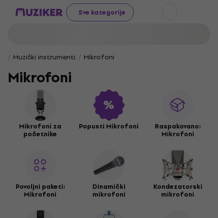
Sve kategorije
Muzički instrumenti
Mikrofoni
Mikrofoni
Mikrofoni za
Popusti Mikrofoni
Raspakovano:
početnike
Mikrofoni
Povoljni paketi:
Dinamički
Kondezatorski
Mikrofoni
mikrofoni
mikrofoni