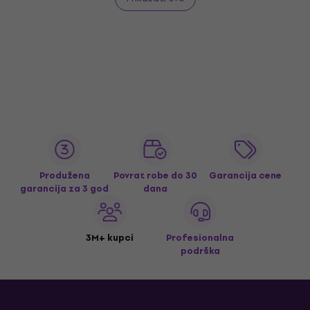
Produžena
Povrat robe do 30
Garancija cene
garancija za 3 god
dana
3M+ kupci
Profesionalna
podrška