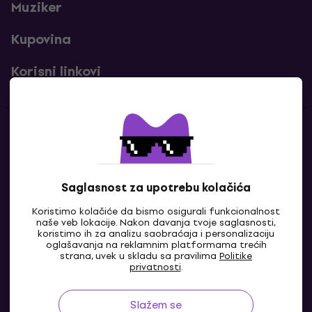
Muziker
Kupovina
Korisni linkovi
Kontakti
Kontaktiraj nas
Saglasnost za upotrebu kolačića
Koristimo kolačiće da bismo osigurali funkcionalnost
naše veb lokacije. Nakon davanja tvoje saglasnosti,
koristimo ih za analizu saobraćaja i personalizaciju
oglašavanja na reklamnim platformama trećih
strana, uvek u skladu sa pravilima
Politike
privatnosti
.
Slažem se
BA