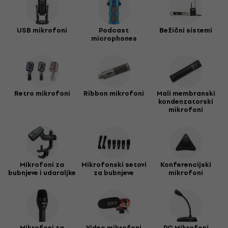
USB mikrofoni
Podcast
Bežični sistemi
microphones
Retro mikrofoni
Ribbon mikrofoni
Mali membranski
kondenzatorski
mikrofoni
Mikrofoni za
Mikrofonski setovi
Konferencijski
bubnjeve i udaraljke
za bubnjeve
mikrofoni
Mikrofoni za
Video mikrofoni
PC Mikrofoni