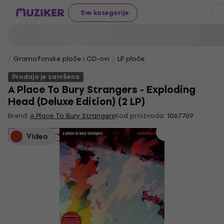
Sve kategorije
Gramofonske ploče i CD-ovi
LP ploče
Prodaja je završena
A Place To Bury Strangers - Exploding
Head (Deluxe Edition) (2 LP)
Brend:
A Place To Bury Strangers
Kod proizvoda:
1067769
Prodaja je završena
Video