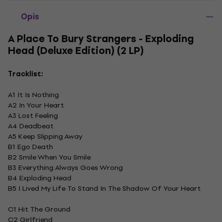
Opis
A Place To Bury Strangers - Exploding
Head (Deluxe Edition) (2 LP)
Tracklist:
A1 It Is Nothing
A2 In Your Heart
A3 Lost Feeling
A4 Deadbeat
A5 Keep Slipping Away
B1 Ego Death
B2 Smile When You Smile
B3 Everything Always Goes Wrong
B4 Exploding Head
B5 I Lived My Life To Stand In The Shadow Of Your Heart
C1 Hit The Ground
C2 Girlfriend