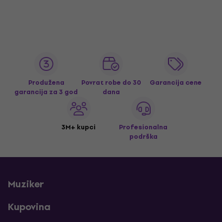
Produžena
Povrat robe do 30
Garancija cene
garancija za 3 god
dana
3M+ kupci
Profesionalna
podrška
Muziker
Kupovina