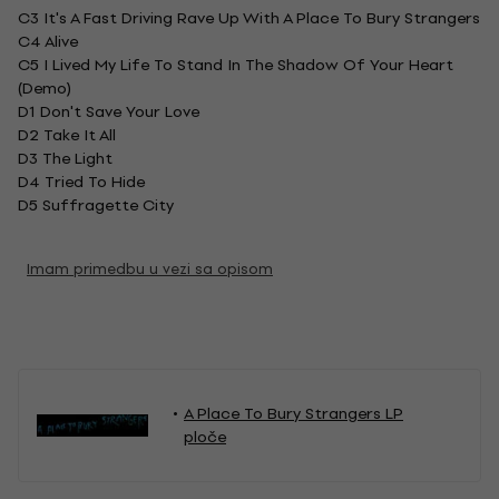
C3 It's A Fast Driving Rave Up With A Place To Bury Strangers
C4 Alive
C5 I Lived My Life To Stand In The Shadow Of Your Heart
(Demo)
D1 Don't Save Your Love
D2 Take It All
D3 The Light
D4 Tried To Hide
D5 Suffragette City
Imam primedbu u vezi sa opisom
A Place To Bury Strangers LP
ploče