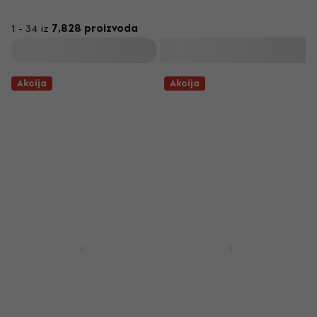
1 - 34 iz
7,828 proizvoda
Filtrirati
Akcija
Akcija
Akcija
Akcija
Buena Vista Social
Led Zeppelin - IV (LP)
Club - Buena Vista
LP ploča
Social Club (2 LP)
4,8
/5
LP ploča
€ 21.10
€ 24.90
- 15 %