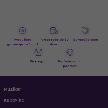
Produžena
Povrat robe do 30
Garancija cene
garancija za 3 god
dana
3M+ kupci
Profesionalna
podrška
Muziker
Kupovina