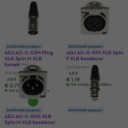
Količinski popust
Količinski popust
ADJ AC-C-X3M Plug
ADJ AC-C-XF3 XLR 3pin
XLR 3pin M XLR
F XLR konektor
konektor
XLR konektor
XLR konektor
4,9
/5
€ 1.19
4,8
/5
€ 0.79
€ 0.99
Na stanju u skladištu
Na stanju u skladištu
Količinski popust
Količinski popust
ADJ AC-C-XM3 XLR
ADJ AC-C-X3F Plug
3pin M XLR konektor
XLR 3pin F XLR