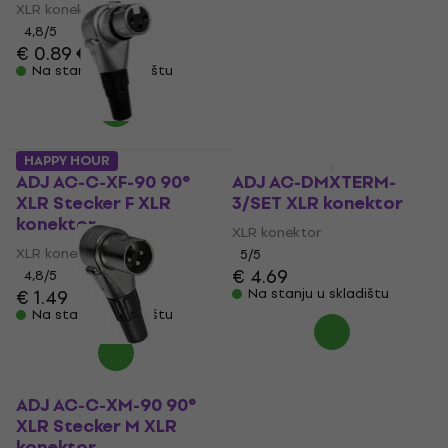
konektor
XLR konektor
XLR konektor
4,8
/5
€ 0.89
€ 0.99
4,8
/5
Na stanju u skladištu
€ 1.09
Na stanju u skladištu
HAPPY HOUR
ADJ AC-C-XF-90 90°
ADJ AC-DMXTERM-
XLR Stecker F XLR
3/SET XLR konektor
konektor
XLR konektor
XLR konektor
5
/5
€ 4.69
4,8
/5
€ 1.49
Na stanju u skladištu
Na stanju u skladištu
ADJ AC-C-XM-90 90°
XLR Stecker M XLR
konektor