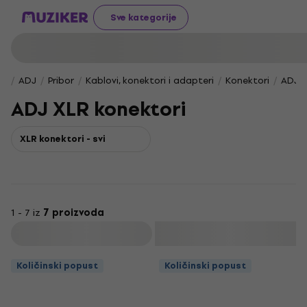
Sve kategorije
ADJ
Pribor
Kablovi, konektori i adapteri
Konektori
ADJ X
ADJ XLR konektori
XLR konektori - svi
1 - 7 iz
7 proizvoda
Filtrirati
Količinski popust
Količinski popust