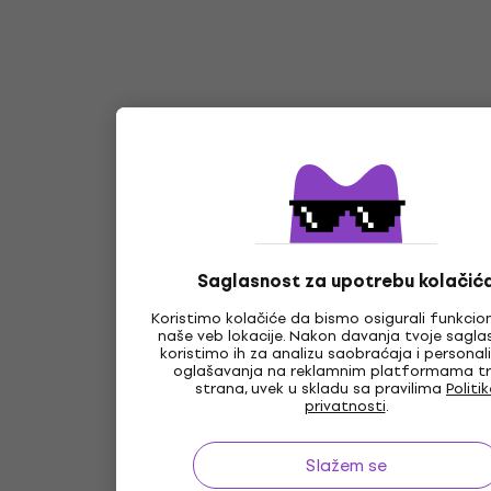
Saglasnost za upotrebu kolačić
Koristimo kolačiće da bismo osigurali funkcio
naše veb lokacije. Nakon davanja tvoje saglas
koristimo ih za analizu saobraćaja i personali
oglašavanja na reklamnim platformama tr
strana, uvek u skladu sa pravilima
Politi
privatnosti
.
Slažem se