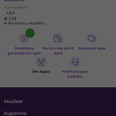
XLR konektor
4,8
/5
€ 1.19
Na stanju u skladištu
Produžena
Povrat robe do 30
Garancija cene
garancija za 3 god
dana
3M+ kupci
Profesionalna
podrška
Muziker
Kupovina