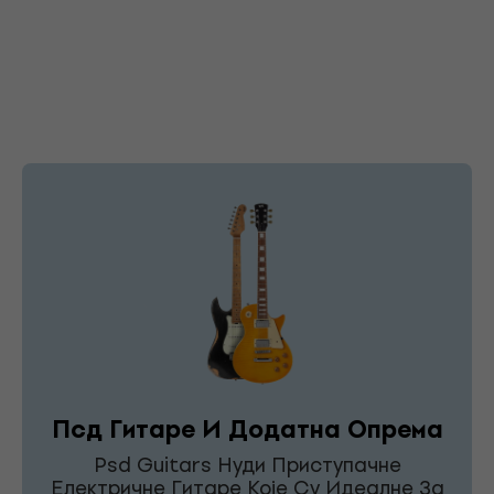
Псд Гитаре И Додатна Опрема
Psd Guitars Нуди Приступачне
Електричне Гитаре Које Су Идеалне За