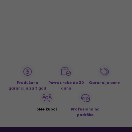
Produžena
Povrat robe do 30
Garancija cene
garancija za 3 god
dana
3M+ kupci
Profesionalna
podrška