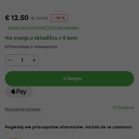
€ 12.50
€ 14.90
- 16 %
Цена не укључује ПДВ ни царину
Na stanju u skladištu > 5 kom
Informacije o transportu
U korpu
12 bodova
Postavite pitanje
Pogledaj ove pristupačne alternative. Možda će te zanimati: