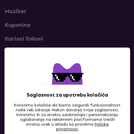
Muziker
Kupovina
Korisni linkovi
Kontakti
Kontaktiraj nas
Saglasnost za upotrebu kolačića
Koristimo kolačiće da bismo osigurali funkcionalnost
naše veb lokacije. Nakon davanja tvoje saglasnosti,
koristimo ih za analizu saobraćaja i personalizaciju
oglašavanja na reklamnim platformama trećih
strana, uvek u skladu sa pravilima
Politike
privatnosti
.