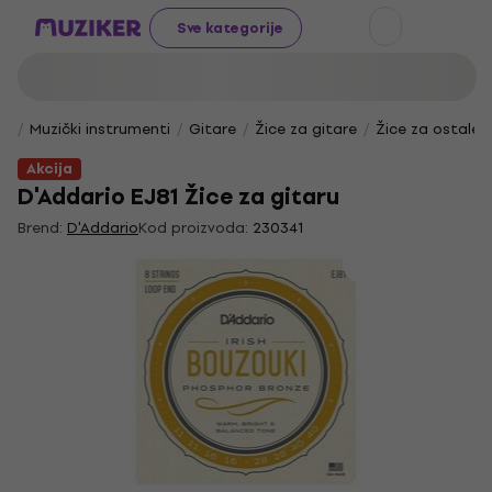
Sve kategorije
Muzički instrumenti
Gitare
Žice za gitare
Žice za ostale 
Akcija
D'Addario EJ81 Žice za gitaru
Brend:
D'Addario
Kod proizvoda:
230341