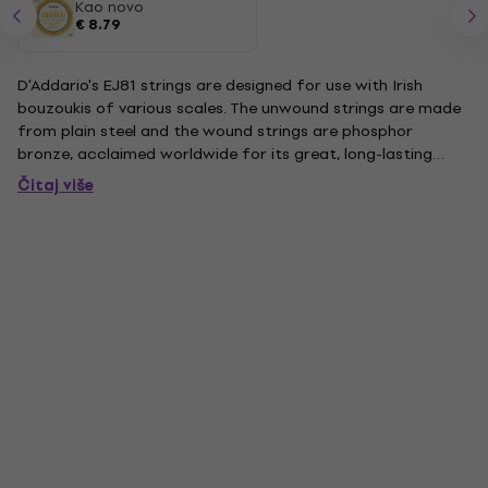
Kao novo
€ 8.79
D'Addario's EJ81 strings are designed for use with Irish
bouzoukis of various scales. The unwound strings are made
from plain steel and the wound strings are phosphor
bronze, acclaimed worldwide for its great, long-lasting
tone. Extra-bright tone mixed with deep and projecting
Čitaj više
bottom end. String Gauges: Plain Steel .011, .011, .016, .016 /...