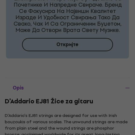
Почетнике И Напредне Свираче. Бренд
Се Фокусира На Највиши Квалитет
Израде И Удобност Свирања Тако Да
Свако, Чак И Са Ограниченим Буџетом,
Може Да Отвори Врата Свету Музике.
Откријте
Opis
D'Addario EJ81 Žice za gitaru
D'Addario's EJ81 strings are designed for use with Irish
bouzoukis of various scales. The unwound strings are made
from plain steel and the wound strings are phosphor
bronze, acclaimed worldwide for its great, long-lasting