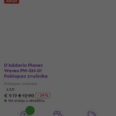
Akcija
D'Addario Planet
Waves PW-SH-01
Poklopac zvučnika
Poklopac zvučnika
4,3
/5
€ 9.19
€ 12.90
- 29 %
Na stanju u skladištu