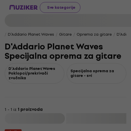
Sve kategorije
D'Addario Planet Waves
Gitare
Oprema za gitare
D'Adda
D'Addario Planet Waves
Specijalna oprema za gitare
D'Addario Planet Waves
Specijalna oprema za
Poklopci/prekrivači
gitare - svi
zvučnika
1 - 1 iz
1 proizvoda
Filtrirati