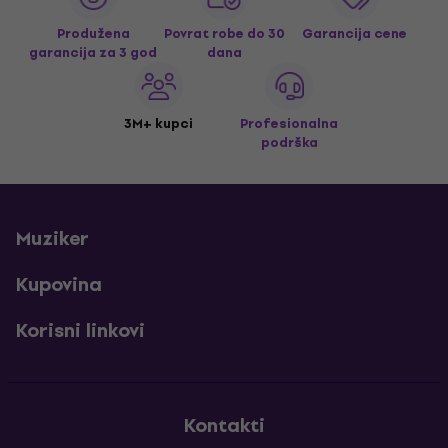
Produžena
Povrat robe do 30
Garancija cene
garancija za 3 god
dana
3M+ kupci
Profesionalna
podrška
Muziker
Kupovina
Korisni linkovi
Kontakti