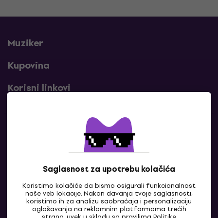
Muziker
Kupovina
Korisni linkovi
Kontakti
Kontaktiraj nas
Saglasnost za upotrebu kolačića
Koristimo kolačiće da bismo osigurali funkcionalnost
naše veb lokacije. Nakon davanja tvoje saglasnosti,
koristimo ih za analizu saobraćaja i personalizaciju
oglašavanja na reklamnim platformama trećih
strana, uvek u skladu sa pravilima
Politike