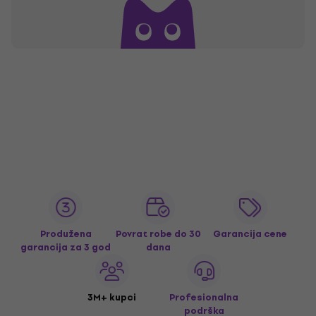
Produžena
Povrat robe do 30
Garancija cene
garancija za 3 god
dana
3M+ kupci
Profesionalna
podrška