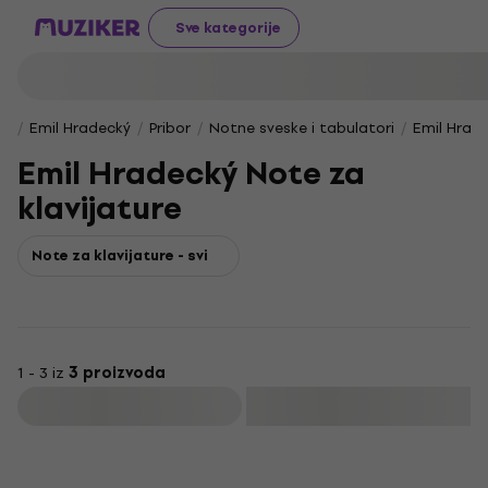
Sve kategorije
Emil Hradecký
Pribor
Notne sveske i tabulatori
Emil Hrade
Emil Hradecký Note za
klavijature
Note za klavijature - svi
1 - 3 iz
3 proizvoda
Filtrirati