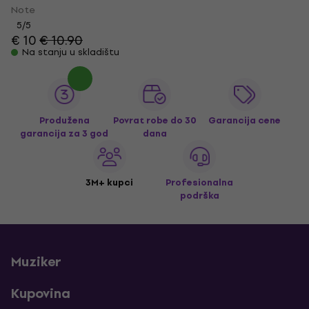
Note
5
/5
€ 10
€ 10.90
Na stanju u skladištu
Produžena
Povrat robe do 30
Garancija cene
garancija za 3 god
dana
3M+ kupci
Profesionalna
podrška
Muziker
Kupovina