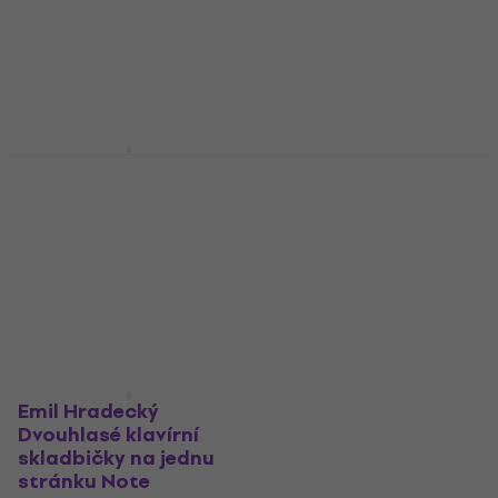
Emil Hradecký
Emil Hradecký Malý
Jazzové etudy Note
jazzový album Note
Note
Note
5
/5
5
/5
€ 10.10
€ 9.49
Na stanju u skladištu
Na stanju u skladištu
Emil Hradecký
Dvouhlasé klavírní
skladbičky na jednu
stránku Note