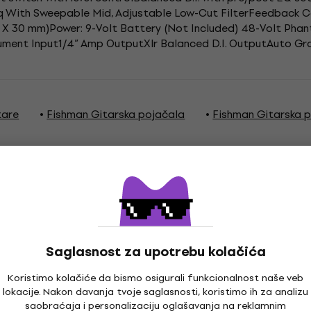
 With Sweepable Mid, Adjustable Low-Cut FilterFeedback Co
mm X 30 mm)Power: 9-Volt Battery (Not Included) 48-Volt Ph
rument Input1/4” Amp OutputXlr Balanced D.I. OutputAuto Gro
tare
Fishman Gitarska pojačala
Fishman Gitarska p
Saglasnost za upotrebu kolačića
Koristimo kolačiće da bismo osigurali funkcionalnost naše veb
lokacije. Nakon davanja tvoje saglasnosti, koristimo ih za analizu
saobraćaja i personalizaciju oglašavanja na reklamnim