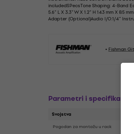
includedSPecsTone Shaping: 4-Band Eq
5.6” L X 3.3” W X 1.2” H 143 mm X 85 
Adapter (Optional)Audio I/O:1/4” Inst
Fishman Gi
Parametri i specifikacija
Svojstva
Ne
Pogodan za montažu u rack