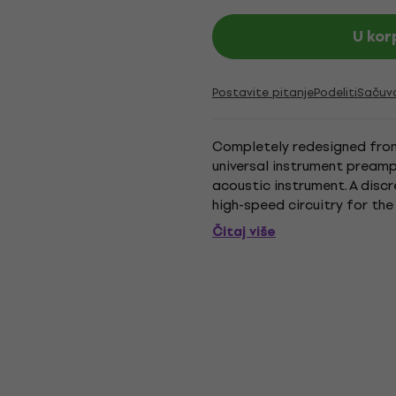
U kor
Postavite pitanje
Podeliti
Sačuv
Completely redesigned from
universal instrument preamp 
acoustic instrument. A disc
high-speed circuitry for the
tone centers with sweepable 
Čitaj više