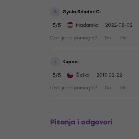
Gyula Sándor C.
G
5
/5
Mađarska
2022-08-02
Da li je to pomoglo?
Da
Ne
Kupac
K
5
/5
Češka
2017-02-22
Da li je to pomoglo?
Da
Ne
Pitanja i odgovori