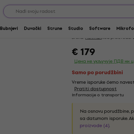
ska predpojačala i rack pojačala
Fishman Platinum St
5
/5
2 x ocenjeno
Bubnjevi
Duvački
Strune
Studio
Software
Mikrofo
Brend:
Fishman
Kod proizvoda:
€ 179
Цена не укључује ПДВ ни 
Samo po porudžbini
Vreme isporuke ćemo navest
Pratiti dostupnost
Informacije o transportu
Na osnovu porudžbine, 
sa datumom isporuke. Ak
proizvode (4)
.