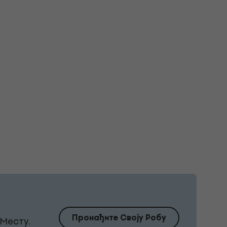
Пронађите Своју Робу
Месту.