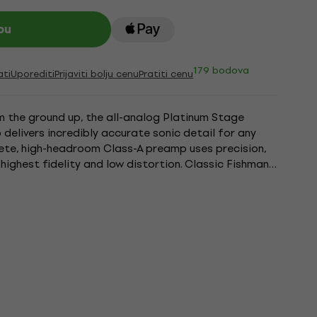
pu
179 bodova
ati
Uporediti
Prijaviti bolju cenu
Pratiti cenu
 the ground up, the all-analog Platinum Stage
delivers incredibly accurate sonic detail for any
rete, high-headroom Class-A preamp uses precision,
 highest fidelity and low distortion. Classic Fishman
mid is...