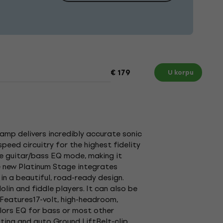
€ 179
U korpu
amp delivers incredibly accurate sonic
peed circuitry for the highest fidelity
le guitar/bass EQ mode, making it
e new Platinum Stage integrates
in a beautiful, road-ready design.
lin and fiddle players. It can also be
Features17-volt, high-headroom,
lors EQ for bass or most other
ting and auto Ground LiftBelt-clip