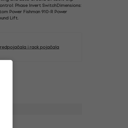
ntrol: Phase Invert SwitchDimensions:
antom Power Fishman 910-R Power
und Lift.
redpojačala i rack pojačala