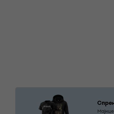
Спрем
Мајице