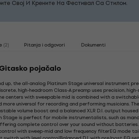
ите Свој И Крените На Фестивал Са Стилом.
e
(2)
Pitanja i odgovori
Dokumenti
Gitasko pojačalo
 up, the all-analog Platinum Stage universal instrument pre
discrete, high-headroom Class-A preamp uses precision, high-s
one centers with sweepable mid is combined with a switchab
d more universal for recording and performing musicians. Th
ustable volume boost and a balanced XLR D.I. output housed 
m Stage is perfect for mobile instrumentalists, such as mando
fering complete control over your sound without batteries.
ontrol with sweep-mid and low frequency filterEQ mode tai
switch with level controlBalanced D.I. with pre/post EQ set