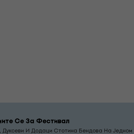
ите Се За Фестивал
, Дуксеви И Додаци Стотина Бендова На Једном 