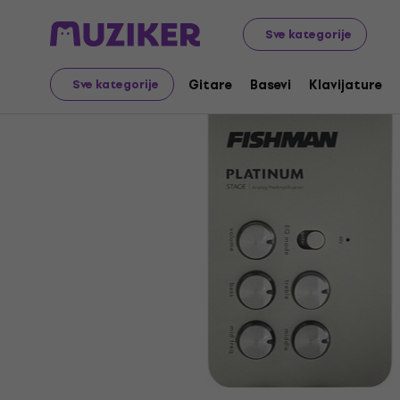
Muzički instrumenti
Gitare
Gitarska pojačala
Gitar
Sve kategorije
Gitare
Basevi
Klavijature
Sve kategorije