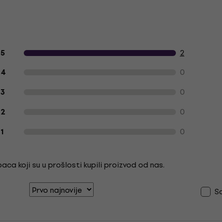
Recenzije kupaca o proizvodu
2
5
0
4
0
3
0
2
0
1
ca koji su u prošlosti kupili proizvod od nas.
S