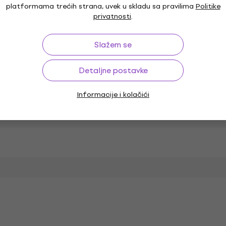
platformama trećih strana, uvek u skladu sa pravilima
Politike
privatnosti
.
DI izlaz
Slažem se
Detaljne postavke
Napajanje
Informacije i kolačići