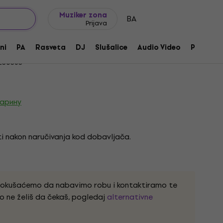
Ideje za poklone
FAQ
Muziker Blog
Muziker zona
BA
Prijava
age Gitasko pojačalo
ni
PA
Rasveta
DJ
Slušalice
Audio Video
Pribor
230363
царину
i nakon naručivanja kod dobavljača.
pokušaćemo da nabavimo robu i kontaktiramo te
o ne želiš da čekaš, pogledaj
alternativne