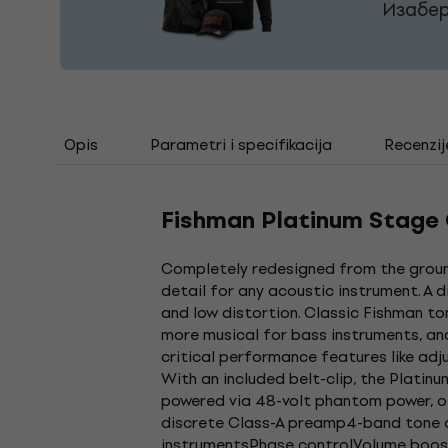
Изабер
Opis
Parametri i specifikacija
Recenzij
Fishman Platinum Stage 
Completely redesigned from the ground
detail for any acoustic instrument. A 
and low distortion. Classic Fishman t
more musical for bass instruments, an
critical performance features like adj
With an included belt-clip, the Platinu
powered via 48-volt phantom power, of
discrete Class-A preamp4-band tone c
instrumentsPhase controlVolume boost 