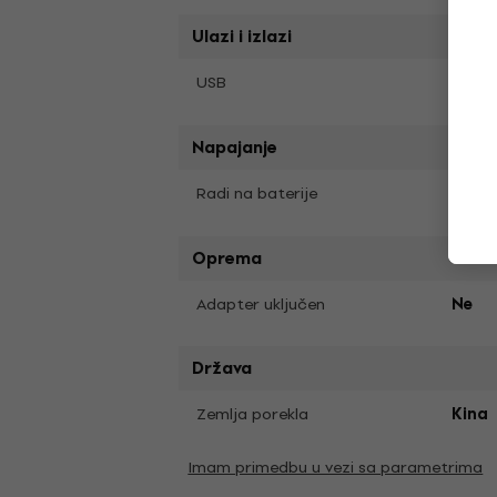
Ulazi i izlazi
Ne
USB
Napajanje
Da
Radi na baterije
Oprema
Adapter uključen
Ne
Država
Zemlja porekla
Kina
Imam primedbu u vezi sa parametrima