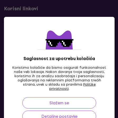
Korisni linkovi
Kontakti
Kontaktiraj nas
Saglasnost za upotrebu kolačića
Koristimo kolačiće da bismo osigurali funkcionalnost
naše veb lokacije. Nakon davanja tvoje saglasnosti,
koristimo ih za analizu saobraćaja i personalizaciju
oglašavanja na reklamnim platformama trećih
strana, uvek u skladu sa pravilima
Politike
privatnosti
.
BA
Slažem se
Detaljne postavke