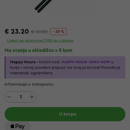
€ 23.20
€ 30.90
- 25 %
Цена не укључује ПДВ ни царину
Na stanju u skladištu > 5 kom
Happy Hours -
koristi kod
HAPPY-HOUR-ONLY-NOW
u
korpi i osvoji posebni popust na ovaj proizvod! Ponuda je
vremenski ograničena.
Informacije o transportu
U korpu