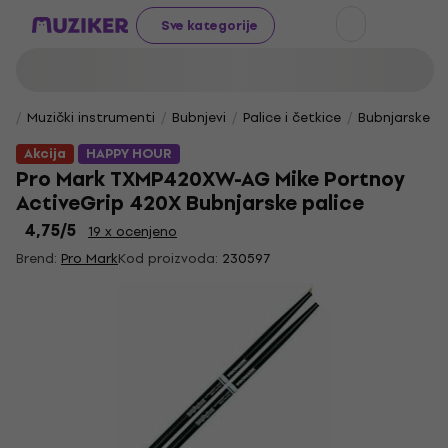
Sve kategorije
Muzički instrumenti
Bubnjevi
Palice i četkice
Bubnjarske dr
Akcija
HAPPY HOUR
Pro Mark TXMP420XW-AG Mike Portnoy
ActiveGrip 420X Bubnjarske palice
4,75
/5
19 x ocenjeno
Brend:
Pro Mark
Kod proizvoda:
230597