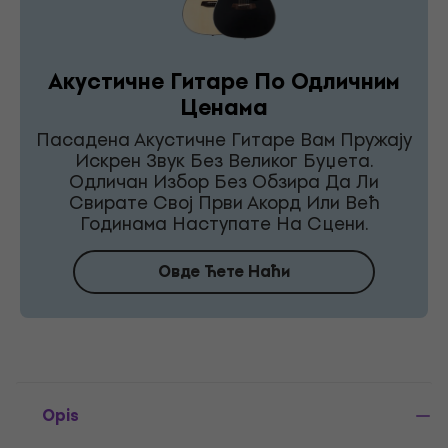
Акустичне Гитаре По Одличним
Ценама
Пасадена Акустичне Гитаре Вам Пружају
Искрен Звук Без Великог Буџета.
Одличан Избор Без Обзира Да Ли
Свирате Свој Први Акорд Или Већ
Годинама Наступате На Сцени.
Овде Ћете Наћи
Opis