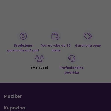
Produžena
Povrat robe do 30
Garancija cene
garancija za 3 god
dana
3M+ kupci
Profesionalna
podrška
Muziker
Kupovina