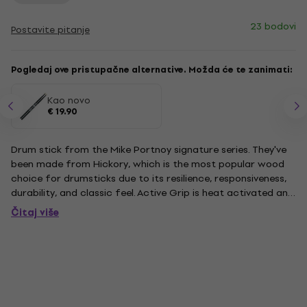
23 bodovi
Postavite pitanje
Pogledaj ove pristupačne alternative. Možda će te zanimati:
Kao novo
€ 19.90
Drum stick from the Mike Portnoy signature series. They've
been made from Hickory, which is the most popular wood
choice for drumsticks due to its resilience, responsiveness,
durability, and classic feel. Active Grip is heat activated and
gets tackier as hands sweat and body temperature rises.
Čitaj više
Length: 41,9 cm. Diameter: .565 ''.