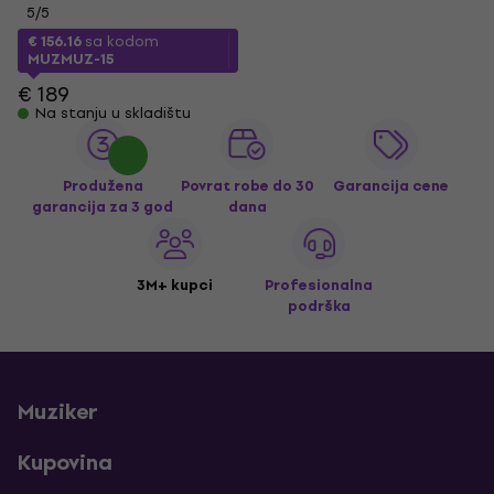
5
/5
€ 156.16
sa kodom
MUZMUZ-15
€ 189
Na stanju u skladištu
Produžena
Povrat robe do 30
Garancija cene
garancija za 3 god
dana
3M+ kupci
Profesionalna
podrška
Muziker
Kupovina