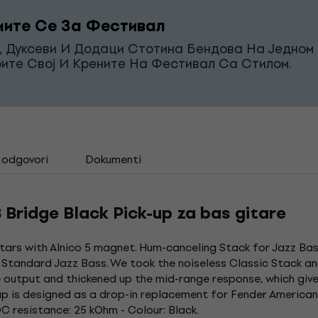
ите Се За Фестивал
, Дуксеви И Додаци Стотина Бендова На Једном 
ите Свој И Крените На Фестивал Са Стилом.
i odgovori
Dokumenti
Bridge Black Pick-up za bas gitare
uitars with Alnico 5 magnet. Hum-canceling Stack for Jazz Ba
 Standard Jazz Bass. We took the noiseless Classic Stack a
he output and thickened up the mid-range response, which gi
kup is designed as a drop-in replacement for Fender America
C resistance: 25 kOhm - Colour: Black.