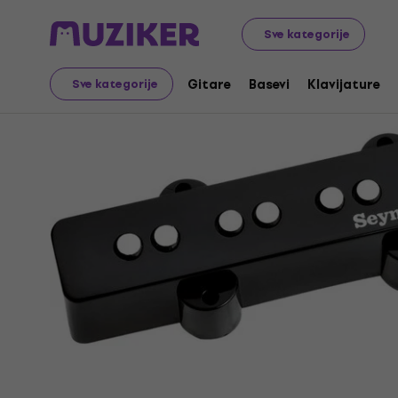
Muzički instrumenti
Basevi
Pick up za bas gitare
Sve kategorije
Gitare
Basevi
Klavijature
Sve kategorije