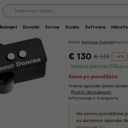
Akcija
Seymour Duncan STK-
Bubnjevi
Duvački
Strune
Studio
Software
Mikrofo
gitare
Brend:
Seymour Duncan
Kod pro
€ 130
€ 139
- 6 %
Цена не укључује ПДВ ни 
Samo po porudžbini
Vreme isporuke ćemo navest
Pratiti dostupnost
Informacije o transportu
Na osnovu porudžbine, 
sa datumom isporuke. Ak
proizvode (4)
.