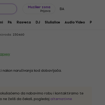
Ideje za poklone
FAQ
Muziker Blog
Muziker zona
BA
Prijava
J2B Bridge Black Pick-up za bas
ni
PA
Rasveta
DJ
Slušalice
Audio Video
Pribor
izvoda:
230460
царину
i nakon naručivanja kod dobavljača.
pokušaćemo da nabavimo robu i kontaktiramo te
o ne želiš da čekaš, pogledaj
alternativne