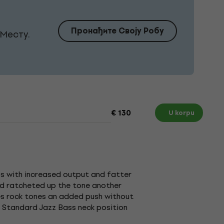
Пронађите Своју Робу
Месту.
€ 130
U korpu
ss with increased output and fatter
nd ratcheted up the tone another
ves rock tones an added push without
n Standard Jazz Bass neck position