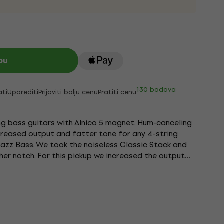
pu
130 bodova
ati
Uporediti
Prijaviti bolju cenu
Pratiti cenu
ing bass guitars with Alnico 5 magnet. Hum-canceling
creased output and fatter tone for any 4-string
azz Bass. We took the noiseless Classic Stack and
er notch. For this pickup we increased the output
ge...