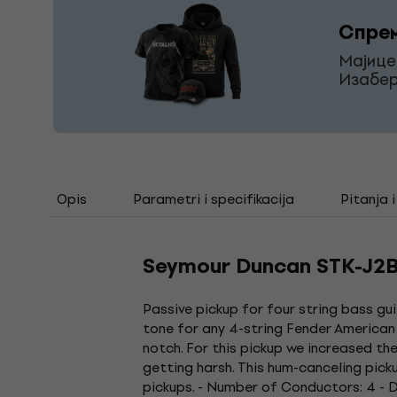
Спрем
Мајице
Изабер
Opis
Parametri i specifikacija
Pitanja 
Seymour Duncan STK-J2B 
Passive pickup for four string bass g
tone for any 4-string Fender American
notch. For this pickup we increased t
getting harsh. This hum-canceling pic
pickups. - Number of Conductors: 4 - D