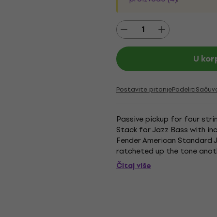
U kor
Postavite pitanje
Podeliti
Sačuv
Passive pickup for four str
Stack for Jazz Bass with in
Fender American Standard J
ratcheted up the tone anoth
and thickened up the mid-ran
Čitaj više