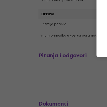
Boja prema proizvođaču
Black
Država
Zemlja porekla
SAD
Imam primedbu u vezi sa parametrima
Pitanja i odgovori
Dokumenti