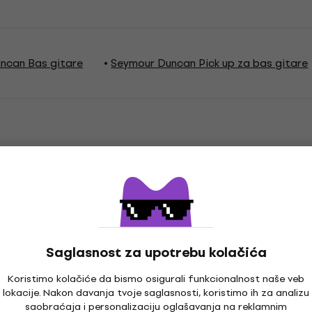
ncan Bas gitare
Seymour Duncan Pick up za bas gitare
 Bass
Saglasnost za upotrebu kolačića
Koristimo kolačiće da bismo osigurali funkcionalnost naše veb
lokacije. Nakon davanja tvoje saglasnosti, koristimo ih za analizu
saobraćaja i personalizaciju oglašavanja na reklamnim