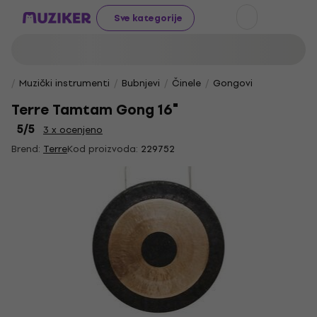
Sve kategorije
Muzički instrumenti
Bubnjevi
Činele
Gongovi
Terre Tamtam Gong 16"
5
/5
3 x ocenjeno
Brend:
Terre
Kod proizvoda:
229752