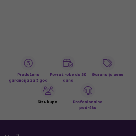
Produžena
Povrat robe do 30
Garancija cene
garancija za 3 god
dana
3M+ kupci
Profesionalna
podrška