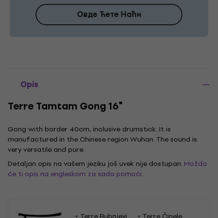
Овде Ћете Наћи
Opis
Terre Tamtam Gong 16"
Gong with border 40cm, inclusive drumstick. It is
manufactured in the Chinese region Wuhan. The sound is
very versatile and pure.
Detaljan opis na vašem jeziku još uvek nije dostupan.
Možda
će ti opis na engleskom za sada pomoći.
Terre Bubnjevi
Terre Činele