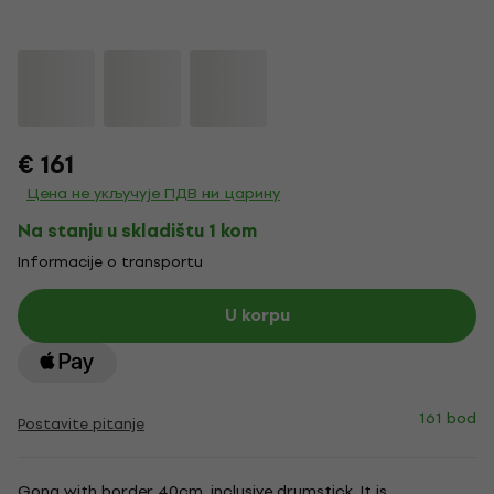
€ 161
Цена не укључује ПДВ ни царину
Na stanju u skladištu 1 kom
Informacije o transportu
U korpu
161 bod
Postavite pitanje
Gong with border 40cm, inclusive drumstick. It is