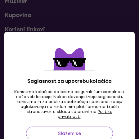
Muziker
Kupovina
Korisni linkovi
Kontakti
Kontaktiraj nas
Saglasnost za upotrebu kolačića
Koristimo kolačiće da bismo osigurali funkcionalnost
naše veb lokacije. Nakon davanja tvoje saglasnosti,
koristimo ih za analizu saobraćaja i personalizaciju
oglašavanja na reklamnim platformama trećih
strana, uvek u skladu sa pravilima
Politike
privatnosti
.
Slažem se
BA