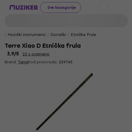
Sve kategorije
Muzički instrumenti
Duvački
Etničke frule
Terre Xiao D Etnička frula
3,9
/5
23 x ocenjeno
Brend:
Terre
Kod proizvoda:
229745