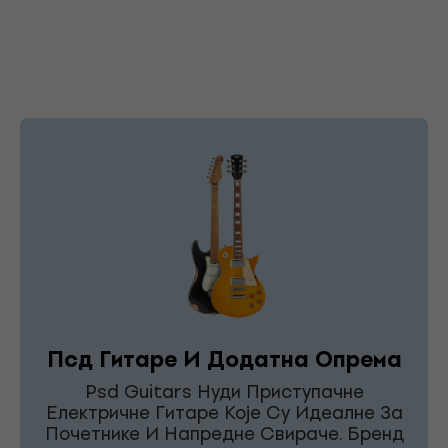
Псд Гитаре И Додатна Опрема
Psd Guitars Нуди Приступачне
Електричне Гитаре Које Су Идеалне За
Почетнике И Напредне Свираче. Бренд