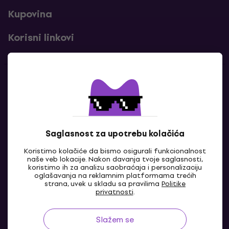
Kupovina
Korisni linkovi
Kontakti
Kontaktiraj nas
Saglasnost za upotrebu kolačića
Koristimo kolačiće da bismo osigurali funkcionalnost
naše veb lokacije. Nakon davanja tvoje saglasnosti,
koristimo ih za analizu saobraćaja i personalizaciju
oglašavanja na reklamnim platformama trećih
strana, uvek u skladu sa pravilima
Politike
privatnosti
.
BA
Slažem se