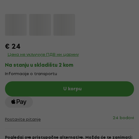
€ 24
Цена не укључује ПДВ ни царину
Na stanju u skladištu 2 kom
Informacije o transportu
U korpu
24 bodovi
Postavite pitanje
Pogledaj ove pristupačne alternative. Možda će te zanimati: