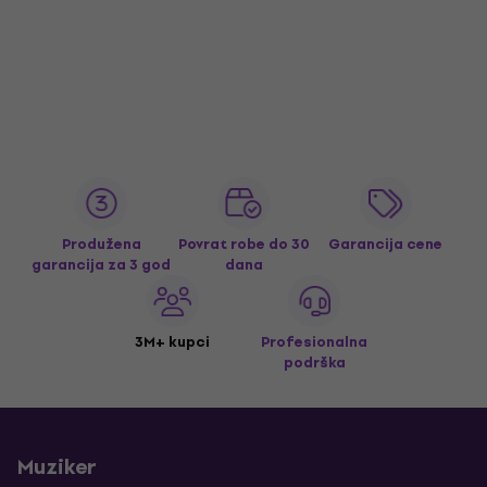
Produžena
Povrat robe do 30
Garancija cene
garancija za 3 god
dana
3M+ kupci
Profesionalna
podrška
Muziker