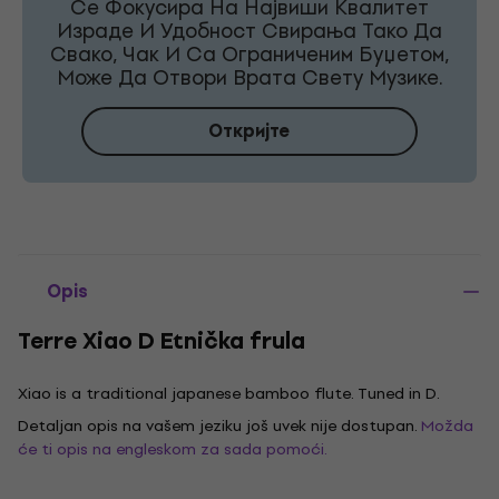
Се Фокусира На Највиши Квалитет
Израде И Удобност Свирања Тако Да
Свако, Чак И Са Ограниченим Буџетом,
Може Да Отвори Врата Свету Музике.
Откријте
Opis
Terre Xiao D Etnička frula
Xiao is a traditional japanese bamboo flute. Tuned in D.
Detaljan opis na vašem jeziku još uvek nije dostupan.
Možda
će ti opis na engleskom za sada pomoći.