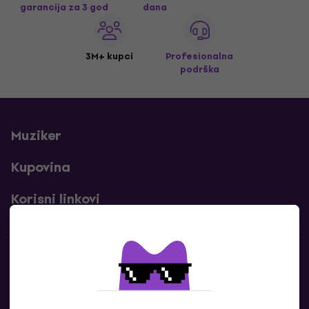
garancija za 3 god
dana
3M+ kupci
Profesionalna
podrška
Muziker
Kupovina
Korisni linkovi
Kontakti
Kontaktiraj nas