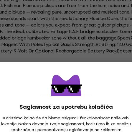
ed, Fishman Fluence pickups are free from the hum, noise and
nd pickups — revealing pure, uncorrupted and musical tone.
hese sounds start with the revolutionary Fluence Core, the h
es and tone — colors you expect from great guitar pickups —
. The ideal, calibrated vintage P.A.F. bridge humbucker tone 
odded bridge humbucker tone without all the baggage.Specs
ar Magnet With PolesTypical Gauss Strength At String: 140 
ttery: 9-Volt Or Optional Rechargeable Battery PackBattery
tare
Fishman Gitarski magneti
Fishman Humbucker 
Saglasnost za upotrebu kolačića
Koristimo kolačiće da bismo osigurali funkcionalnost naše veb
lokacije. Nakon davanja tvoje saglasnosti, koristimo ih za analizu
saobraćaja i personalizaciju oglašavanja na reklamnim