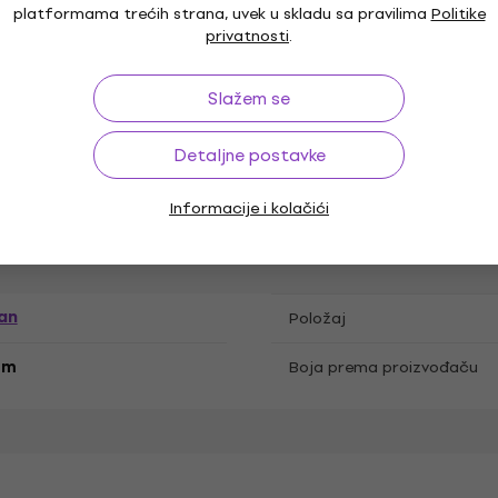
platformama trećih strana, uvek u skladu sa pravilima
Politike
privatnosti
.
ucker
Vrsta magneta
Slažem se
Detaljne postavke
Spajanje žicom
Informacije i kolačići
an
Položaj
hm
Boja prema proizvođaču