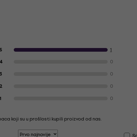
Recenzije kupaca o proizvodu
1
5
0
4
0
3
0
2
0
1
ca koji su u prošlosti kupili proizvod od nas.
S