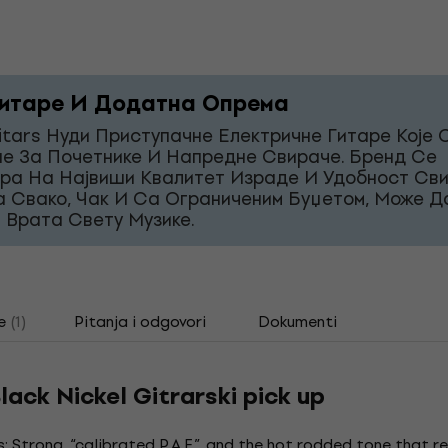
итаре И Додатна Опрема
itars Нуди Приступачне Електричне Гитаре Које 
е За Почетнике И Напредне Свираче. Бренд Се
ра На Највиши Квалитет Израде И Удобност Св
а Свако, Чак И Са Ограниченим Буџетом, Може Д
 Врата Свету Музике.
e
(1)
Pitanja i odgovori
Dokumenti
lack Nickel Gitrarski pick up
: Strong, “calibrated P.A.F.”, and the hot rodded tone that r