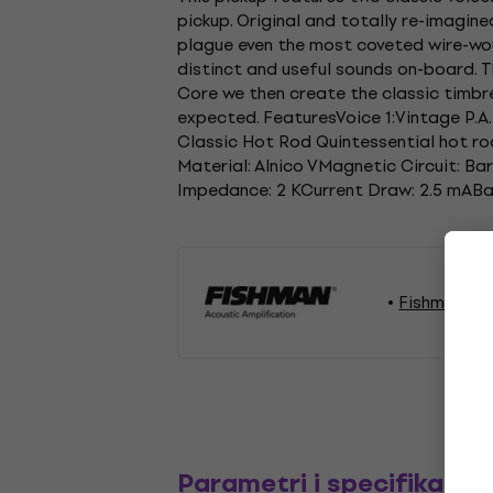
pickup. Original and totally re-imagin
plague even the most coveted wire-wou
distinct and useful sounds on-board. T
Core we then create the classic timbr
expected. FeaturesVoice 1:Vintage P.A.F
Classic Hot Rod Quintessential hot r
Material: Alnico VMagnetic Circuit: B
Impedance: 2 KCurrent Draw: 2.5 mABa
Fishman Gi
Parametri i specifikacija