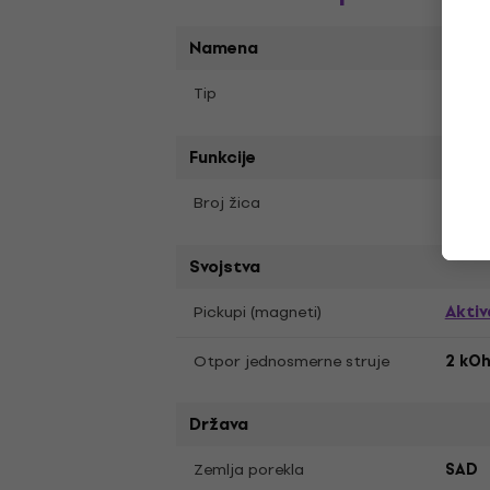
Namena
Humb
Tip
Funkcije
6
Broj žica
Svojstva
Aktiv
Pickupi (magneti)
Otpor jednosmerne struje
2 kO
Država
Zemlja porekla
SAD