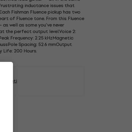
 frustrating inductance issues that
 Each Fishman Fluence pickup has two
eart of Fluence tone. From this Fluence
 as well as some you’ve never
at the perfect output level.Voice 2:
Peak Frequency: 2.25 kHzMagnetic
GaussPole Spacing: 52.6 mmOutput
 Life: 200 Hours.
magneti