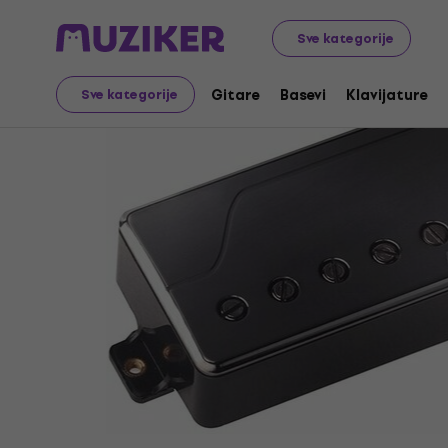
Muzički instrumenti
Gitare
Gitarski magneti
Humbu
Sve kategorije
Gitare
Basevi
Klavijature
Sve kategorije