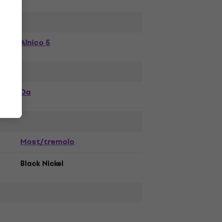
Alnico 5
Da
Most/tremolo
Black Nickel