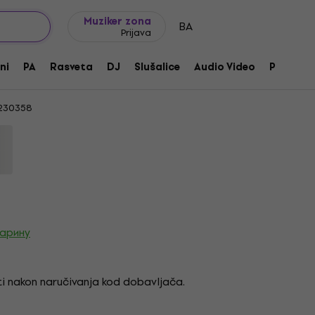
Ideje za poklone
FAQ
Muziker Blog
Muziker zona
BA
Prijava
ge Black Nickel Gitrarski pick up
ni
PA
Rasveta
DJ
Slušalice
Audio Video
Pribor
230358
царину
i nakon naručivanja kod dobavljača.