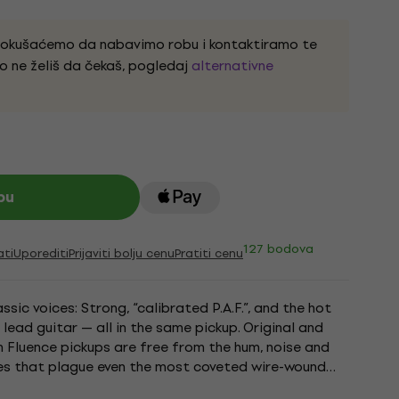
pokušaćemo da nabavimo robu i kontaktiramo te
o ne želiš da čekaš, pogledaj
alternativne
pu
127 bodova
ati
Uporediti
Prijaviti bolju cenu
Pratiti cenu
sic voices: Strong, “calibrated P.A.F.”, and the hot
ead guitar — all in the same pickup. Original and
n Fluence pickups are free from the hum, noise and
ues that plague even the most coveted wire-wound