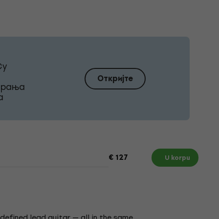
Су
Откријте
ирања
а
€ 127
U korpu
edefined lead guitar — all in the same