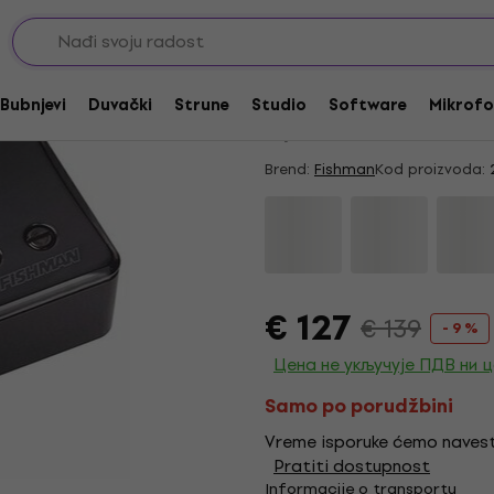
cker magneti
Akcija
Fishman Classic Brid
Bubnjevi
Duvački
Strune
Studio
Software
Mikrofo
5
/5
1 x ocenjeno
Brend:
Fishman
Kod proizvoda:
€ 127
€ 139
- 9 %
Цена не укључује ПДВ ни 
Samo po porudžbini
Vreme isporuke ćemo navest
Pratiti dostupnost
Informacije o transportu