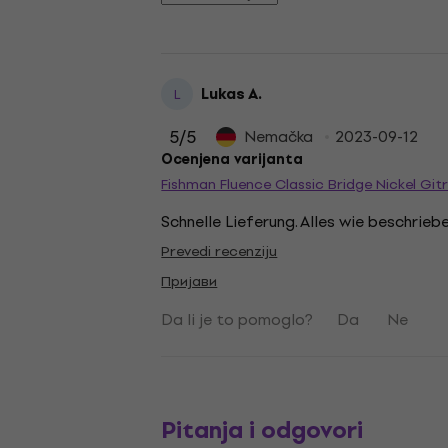
Lukas A.
L
5
/5
Nemačka
2023-09-12
Ocenjena varijanta
Fishman Fluence Classic Bridge Nickel Gitr
Schnelle Lieferung. Alles wie beschrieb
Prevedi recenziju
Пријави
Da li je to pomoglo?
Da
Ne
Pitanja i odgovori