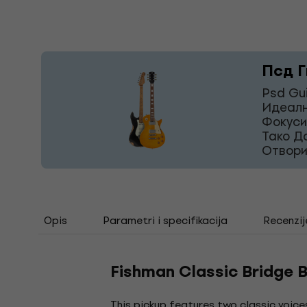
Псд Г
Psd Gu
Идеалн
Фокуси
Тако Д
Отвори
Opis
Parametri i specifikacija
Recenzij
Fishman Classic Bridge B
This pickup features two classic voices