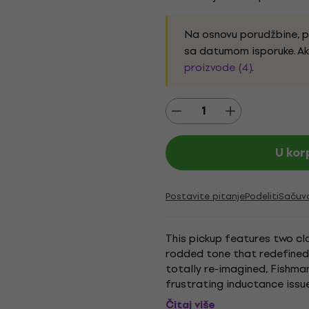
Na osnovu porudžbine, 
sa datumom isporuke. Ak
proizvode (4)
.
U kor
Postavite pitanje
Podeliti
Sačuv
This pickup features two clas
rodded tone that redefined l
totally re-imagined, Fishma
frustrating inductance iss
pickups — revealing pure,...
Čitaj više