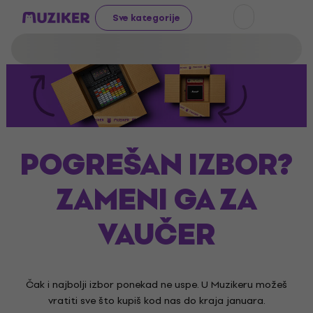
Sve kategorije
POGREŠAN IZBOR?
ZAMENI GA ZA
VAUČER
Čak i najbolji izbor ponekad ne uspe. U Muzikeru možeš
vratiti sve što kupiš kod nas do kraja januara.