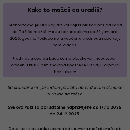
Kako to možeš da uradiš?
Jednostavno je! Bilo koji artikal koji kupiš kod nas od sada
do Božića možeš vratiti bez problema do 31. januara
2026. godine. Poslaćemo ti vaučer u vrednosti robe koju
nam vraćaš.
Predmet treba da bude samo otpakovan, neoštećen i
vraćen u kutiju bez znakova upotrebe. Uživaj u kupovini
bez stresa!
Sa standardnim periodom povrata do 14 dana, vratićemo
ti novac na račun.
Sve ovo važi za porudžbine napravljene od 17.10.2025.
do 24.12.2025.
Detaljne uslove odustajanja od ugovora možeš pročitati