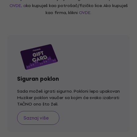
OVDE, a
ko kupuješ kao potrošač/fizičko lice. Ako kupuješ
kao firma, klikni
OVDE.
Siguran poklon
Sada možeš igrati sigurno. Pokloni lepo upakovan
Muziker poklon vaučer sa kojim će svako izabrati
TAČNO ono što želi.
Saznaj više