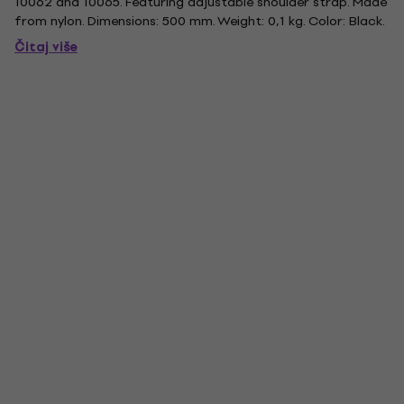
10062 and 10065. Featuring adjustable shoulder strap. Made
from nylon. Dimensions: 500 mm. Weight: 0,1 kg. Color: Black.
Čitaj više