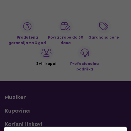
Produžena
Povrat robe do 30
Garancija cene
garancija za 3 god
dana
3M+ kupci
Profesionalna
podrška
Muziker
Kupovina
Korisni linkovi