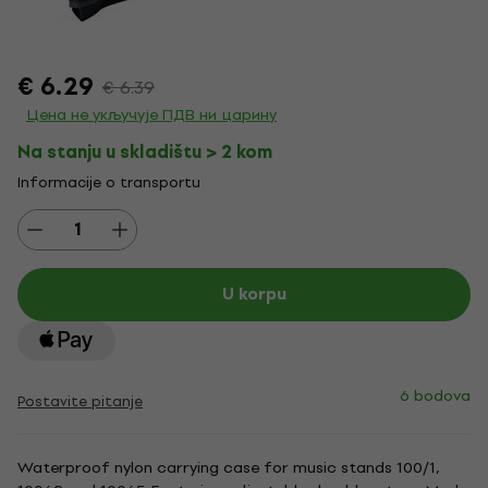
€ 6.29
€ 6.39
Цена не укључује ПДВ ни царину
Na stanju u skladištu > 2 kom
Informacije o transportu
U korpu
6 bodova
Postavite pitanje
Waterproof nylon carrying case for music stands 100/1,