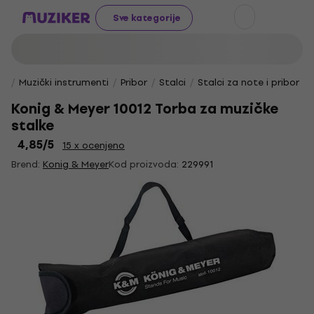
Sve kategorije
Muzički instrumenti
Pribor
Stalci
Stalci za note i pribor
Konig & Meyer 10012 Torba za muzičke
stalke
4,85
/5
15 x ocenjeno
Brend:
Konig & Meyer
Kod proizvoda:
229991