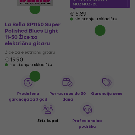
MUZMUZ-25
€ 6.89
Na stanju u skladištu
La Bella SP1150 Super
Polished Blues Light
11-50 Žice za
električnu gitaru
Žice za električnu gitaru
€ 19.90
Na stanju u skladištu
Produžena
Povrat robe do 30
Garancija cene
garancija za 3 god
dana
3M+ kupci
Profesionalna
podrška