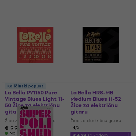
Količinski popust
La Bella PV1150 Pure
La Bella HRS-MB
Vintage Blues Light 11-
Medium Blues 11-52
50 Žice za električnu
Žice za električnu
gitaru
gitaru
Žice za električnu gitaru
Žice za električnu gitaru
€ 9.99
4
/5
Na stanju u skladištu
€ 4.94
sa kodom