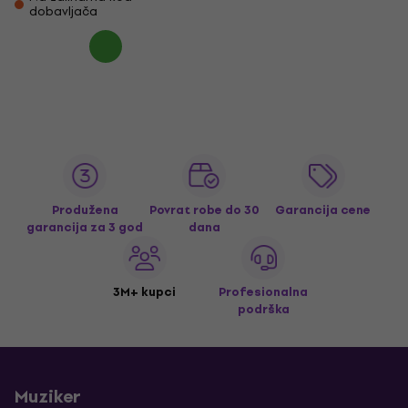
dobavljača
Produžena
Povrat robe do 30
Garancija cene
garancija za 3 god
dana
3M+ kupci
Profesionalna
podrška
Muziker