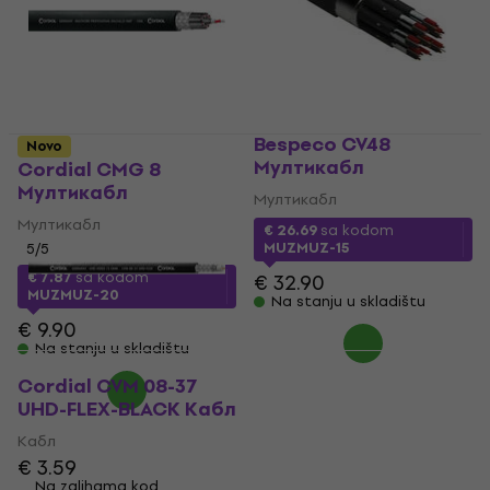
Bespeco CV48
Novo
Мултикабл
Cordial CMG 8
Мултикабл
Мултикабл
Мултикабл
€ 26.69
sa kodom
MUZMUZ-15
5
/5
€ 7.87
sa kodom
€ 32.90
MUZMUZ-20
Na stanju u skladištu
€ 9.90
Na stanju u skladištu
Cordial CVM 08-37
UHD-FLEX-BLACK Кабл
Кабл
€ 3.59
Na zalihama kod