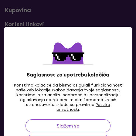
Kupovina
Korisni linkovi
Kontakti
Kontaktiraj nas
Saglasnost za upotrebu kolačića
Koristimo kolačiće da bismo osigurali funkcionalnost
naše veb lokacije. Nakon davanja tvoje saglasnosti,
koristimo ih za analizu saobraćaja i personalizaciju
oglašavanja na reklamnim platformama trećih
strana, uvek u skladu sa pravilima
Politike
privatnosti
.
Slažem se
BA