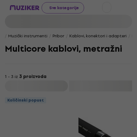
Sve kategorije
Muzički instrumenti
Pribor
Kablovi, konektori i adapteri
Ka
Multicore kablovi, metražni
1 - 3 iz
3 proizvoda
Filtrirati
Količinski popust