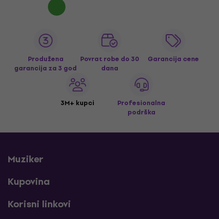
Produžena
Povrat robe do 30
Garancija cene
garancija za 3 god
dana
3M+ kupci
Profesionalna
podrška
Muziker
Kupovina
Korisni linkovi