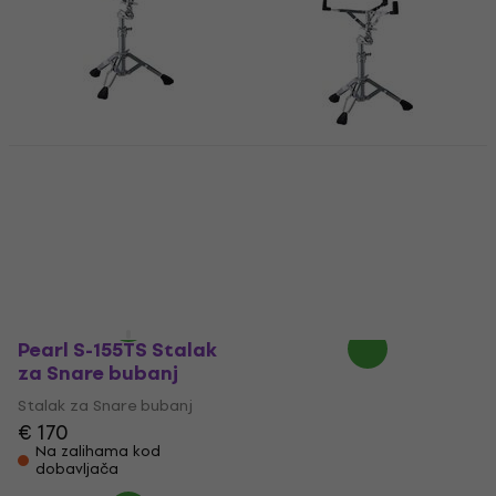
Pearl S-930 Stalak za
Snare bubanj
Pearl S-930 Stalak za
Snare bubanj (Kao
Stalak za Snare bubanj
novo)
5
/5
€ 95.60
Stalak za Snare bubanj
Na stanju u skladištu
€ 94.60
Na stanju u skladištu
Pearl S-155TS Stalak
za Snare bubanj
Stalak za Snare bubanj
€ 170
Na zalihama kod
dobavljača