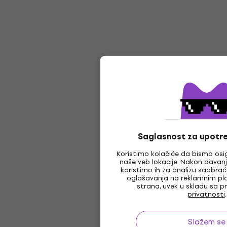
Saglasnost za upotre
Koristimo kolačiće da bismo osi
naše veb lokacije. Nakon davanj
koristimo ih za analizu saobraća
oglašavanja na reklamnim p
strana, uvek u skladu sa p
privatnosti
.
Slažem se