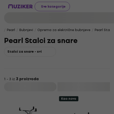
Sve kategorije
Pearl
Bubnjevi
Oprema za električne bubnjeve
Pearl Stalc
Pearl Stalci za snare
Stalci za snare - svi
1 - 3 iz
3 proizvoda
Filtrirati
Kao novo