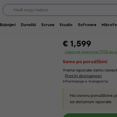
ni
Kondezatorski mikrofoni za instrumente
sE Electronics Gemin
instrumente
Bubnjevi
Duvački
Strune
Studio
Software
Mikrofo
Brend:
sE Electronics
Kod proiz
€ 1,599
Цена не укључује ПДВ ни 
Samo po porudžbini
Vreme isporuke ćemo navest
Pratiti dostupnost
Informacije o transportu
Na osnovu porudžbine, 
sa datumom isporuke.