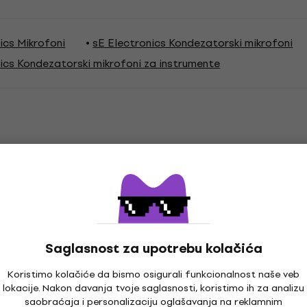
ics Mikrofoni
sE Electronics Kondezatorski mikrofoni
ics Kondezatorski mikrofoni za instrumente
Saglasnost za upotrebu kolačića
Koristimo kolačiće da bismo osigurali funkcionalnost naše veb
lokacije. Nakon davanja tvoje saglasnosti, koristimo ih za analizu
saobraćaja i personalizaciju oglašavanja na reklamnim