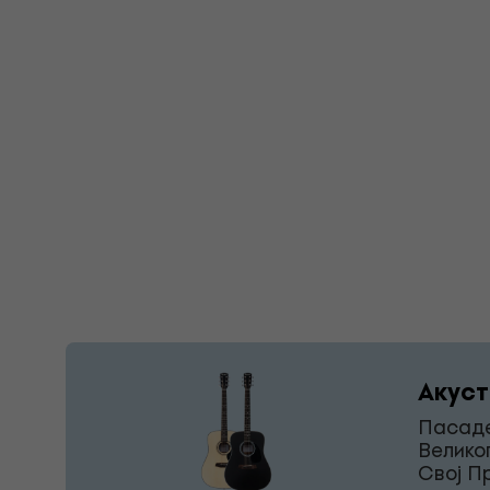
Акуст
Пасаде
Велико
Свој П