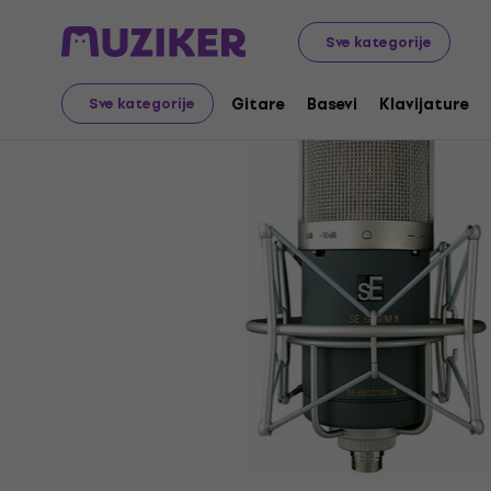
Muzički instrumenti
Mikrofoni
Kondezatorski mikrofo
Sve kategorije
Gitare
Basevi
Klavijature
Sve kategorije