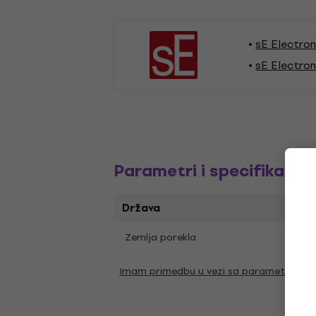
sE Electron
sE Electron
Parametri i specifikacija
Država
Zemlja porekla
Kina
Imam primedbu u vezi sa parametrima