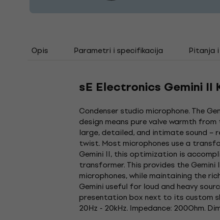
Opis
Parametri i specifikacija
Pitanja 
sE Electronics Gemini II
Condenser studio microphone. The Gemin
design means pure valve warmth from th
large, detailed, and intimate sound –
twist. Most microphones use a transfo
Gemini II, this optimization is accomp
transformer. This provides the Gemini I
microphones, while maintaining the rich
Gemini useful for loud and heavy sour
presentation box next to its custom sh
20Hz - 20kHz. Impedance: 200Ohm. Dimen