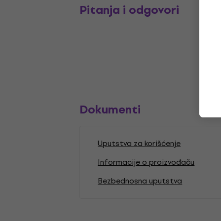
Pitanja i odgovori
Dokumenti
Uputstva za korišćenje
Informacije o proizvođaču
Bezbednosna uputstva