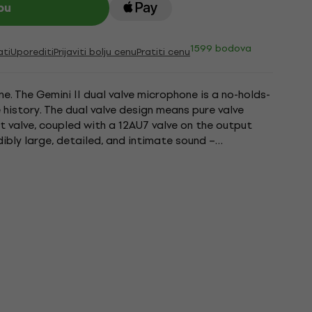
pu
1599 bodova
ati
Uporediti
Prijaviti bolju cenu
Pratiti cenu
. The Gemini II dual valve microphone is a no-holds-
history. The dual valve design means pure valve
 valve, coupled with a 12AU7 valve on the output
edibly large, detailed, and intimate sound –
alve microphones...