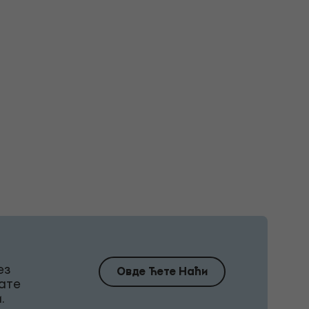
ез
Овде Ћете Наћи
ате
.