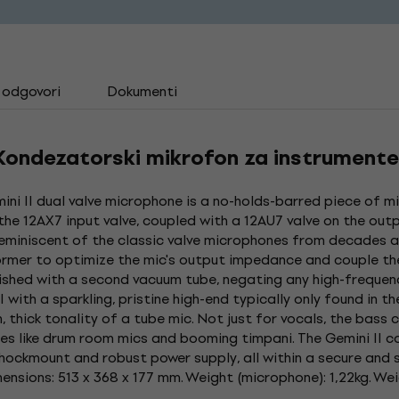
i odgovori
Dokumenti
 Kondezatorski mikrofon za instrument
i II dual valve microphone is a no-holds-barred piece of mi
e 12AX7 input valve, coupled with a 12AU7 valve on the outpu
 reminiscent of the classic valve microphones from decades 
rmer to optimize the mic's output impedance and couple the 
lished with a second vacuum tube, negating any high-frequency
I with a sparkling, pristine high-end typically only found in 
, thick tonality of a tube mic. Not just for vocals, the bass
ces like drum room mics and booming timpani. The Gemini II
ockmount and robust power supply, all within a secure and so
sions: 513 x 368 x 177 mm. Weight (microphone): 1,22kg. Weig