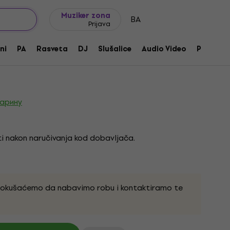
Ideje za poklone
FAQ
Muziker Blog
Muziker zona
BA
Prijava
i II Kondezatorski mikrofon za
ni
PA
Rasveta
DJ
Slušalice
Audio Video
Pribor
voda:
230523
царину
i nakon naručivanja kod dobavljača.
pokušaćemo da nabavimo robu i kontaktiramo te