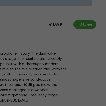
€ 1,599
U korpu
e
crophone history. The dual valve
t stage. The result is an incredibly
ago, but with a thoroughly modern
mic to the mic preamplifier. With the
 rolloff typically incurred with a
the most expensive solid-state
 cut filter and -10dB pad make the
 comes packaged in a wooden
lid flight case. Frequency range:
ht (PSU): 1,69kg