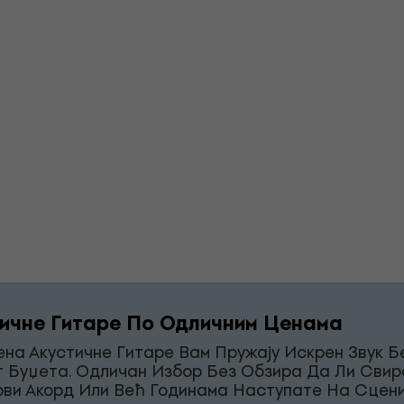
ичне Гитаре По Одличним Ценама
на Акустичне Гитаре Вам Пружају Искрен Звук Б
г Буџета. Одличан Избор Без Обзира Да Ли Свир
рви Акорд Или Већ Годинама Наступате На Сцени