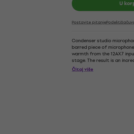
U kor
Postavite pitanje
Podeliti
Sačuv
Condenser studio microphone
barred piece of microphone 
warmth from the 12AX7 input
stage. The result is an incr
reminiscent of the classic v
Čitaj više