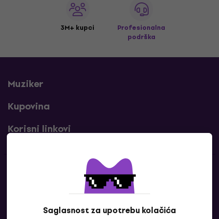
3M+ kupci
Profesionalna
podrška
Muziker
Kupovina
Korisni linkovi
Kontakti
Kontaktiraj nas
Saglasnost za upotrebu kolačića