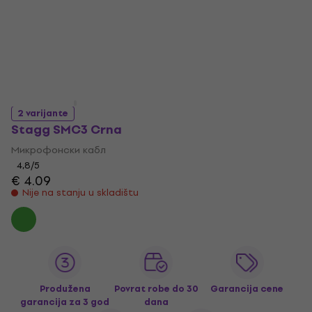
2 varijante
Stagg SMC3 Crna
Микрофонски кабл
4,8
/5
€ 4.09
Nije na stanju u skladištu
Produžena
Povrat robe do 30
Garancija cene
garancija za 3 god
dana