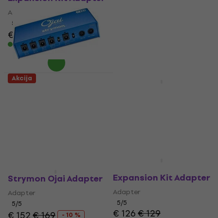
Adapter
Adapter
5
/5
5
/5
€ 175.49
sa kodom
MUZMUZ-15
€ 127
€ 159
- 20 %
Na stanju u skladištu
€ 209
Na stanju u skladištu
Akcija
Strymon Ojai R30
Strymon Zuma
Expansion Kit Adapter
Adapter
(Kao novo)
Adapter
Adapter
4,9
/5
€ 242
€ 259
€ 115
€ 125.73
- 7 %
- 9 %
Na putu
Na stanju u skladištu
Strymon Ojai
Expansion Kit Adapter
Strymon Ojai Adapter
Adapter
Adapter
5
/5
5
/5
€ 126
€ 129
€ 152
€ 169
- 10 %