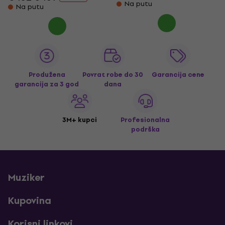
Na putu
Na putu
Produžena
Povrat robe do 30
Garancija cene
garancija za 3 god
dana
3M+ kupci
Profesionalna
podrška
Muziker
Kupovina
Korisni linkovi