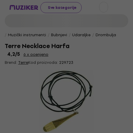
Sve kategorije
Muzički instrumenti
Bubnjevi
Udaraljke
Drombulja
Terre Necklace Harfa
4,2
/5
6 x ocenjeno
Brend:
Terre
Kod proizvoda:
229723