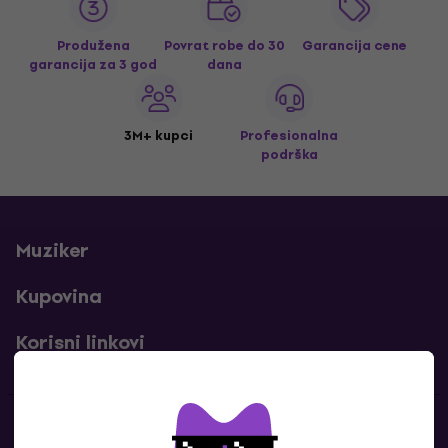
Produžena
Povrat robe do 30
Garancija cene
garancija za 3 god
dana
3M+ kupci
Profesionalna
podrška
Muziker
Kupovina
Korisni linkovi
Kontakti