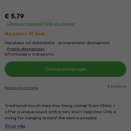
€ 5.79
Цена не укључује ПДВ ни царину
Na putu > 10 kom
Naručeno od dobavljača - proveravamo dostupnost
Pratiti dostupnost
Informacije o transportu
Zainteresovan sam
5 bodova
Postavite pitanje
Traditional mouth harp Kou Xiang comes from China. I
offer a unique sound with a very short response. Only a
string for hanging around the neck is possible.
Čitaj više