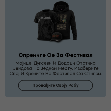
Спремите Се За Фестивал
Мајице, Дуксеви И Додаци Стотина
Бендова На Једном Месту. Изаберите
Свој И Крените На Фестивал Са Стилом.
Пронађите Своју Робу