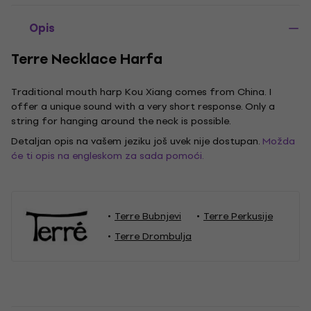
Opis
Terre Necklace Harfa
Traditional mouth harp Kou Xiang comes from China. I
offer a unique sound with a very short response. Only a
string for hanging around the neck is possible.
Detaljan opis na vašem jeziku još uvek nije dostupan.
Možda
će ti opis na engleskom za sada pomoći.
Terre Bubnjevi
Terre Perkusije
Terre Drombulja