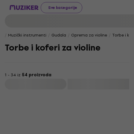
Sve kategorije
Muzički instrumenti
Gudala
Oprema za violine
Torbe i kof
Torbe i koferi za violine
1 - 34 iz
54 proizvoda
Filtrirati