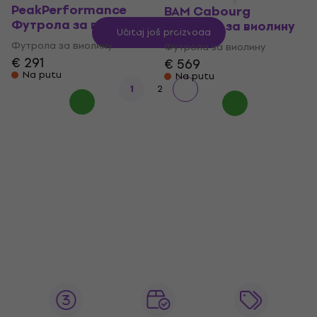
PeakPerformance
BAM Cabourg
Футрола за виолину
Футрола за виолину
Učitaj još proizvoda
Футрола за виолину
Футрола за виолину
€ 291
€ 569
Na putu
Na putu
1
2