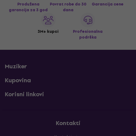
Produžena
Povrat robe do 30
Garancija cene
garancija za 3 god
dana
3M+ kupci
Profesionalna
podrška
Muziker
Kupovina
Korisni linkovi
Kontakti