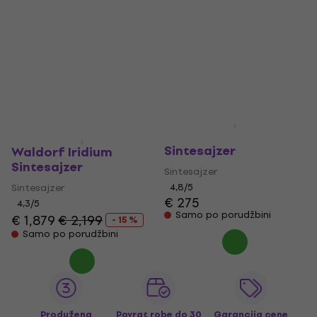
Waldorf Streichfett
Sintesajzer
Waldorf Iridium
Sintesajzer
Sintesajzer
Sintesajzer
4,8
/5
€ 275
4,3
/5
Samo po porudžbini
€ 1,879
€ 2,199
- 15 %
Samo po porudžbini
Produžena
Povrat robe do 30
Garancija cene