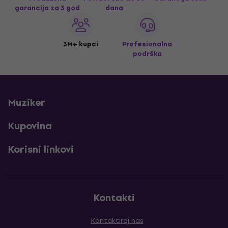
garancija za 3 god
dana
3M+ kupci
Profesionalna
podrška
Muziker
Kupovina
Korisni linkovi
Kontakti
Kontaktiraj nas