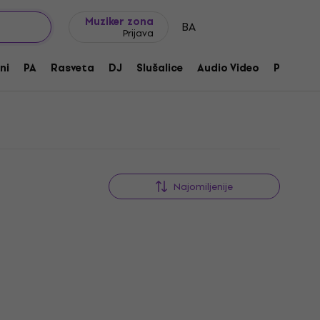
Ideje za poklone
FAQ
Muziker Blog
Muziker zona
BA
Prijava
ni
PA
Rasveta
DJ
Slušalice
Audio Video
Pribor
Najomiljenije