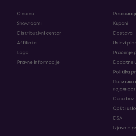
O nama
Рекламаци
Showroomi
Kuponi
Distributivni centar
Dostava
Affiliate
Uslovi pla
Logo
Praćenje
Pravne informacije
Dodatne u
Politika p
Политика
лојалност
Cena bez
Opšti uslo
DSA
Izjava o p