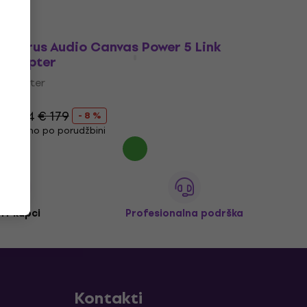
Walrus Audio Canvas Power 5 Link
Adapter
Adapter
5
/5
€ 164
€ 179
- 8 %
Samo po porudžbini
M+ kupci
Profesionalna podrška
Kontakti