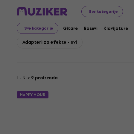
Walrus Audio
Gitare
Gitarski efekti
Walrus Audio A
Sve kategorije
Walrus Audio Adapteri 
Gitare
Basevi
Klavijature
Sve kategorije
Adapteri za efekte - svi
1 - 9 iz
9 proizvoda
HAPPY HOUR