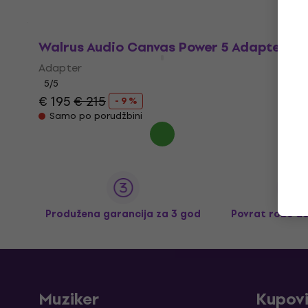
Walrus Audio Canvas Power 5 Adapter
Adapter
5
/5
€ 195
€ 215
- 9 %
Samo po porudžbini
Produžena garancija za 3 god
Povrat robe d
Muziker
Kupov