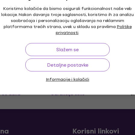
Koristimo kolačiće da bismo osigurali funkcionalnost naše veb
lokacije. Nakon davanja tvoje saglasnosti, koristimo ih za analizu
Walrus Audio Canvas Power 15 Link
saobraćaja i personalizaciju oglašavanja na reklamnim
Adapter
platformama trećih strana, uvek u skladu sa pravilima
Politike
privatnosti
.
Adapter
4,7
/5
Slažem se
€ 245
€ 299
- 18 %
Samo po porudžbini
Detaljne postavke
Informacije i kolačići
o 30 dana
Garancija cene
3
ina
Korisni linkovi