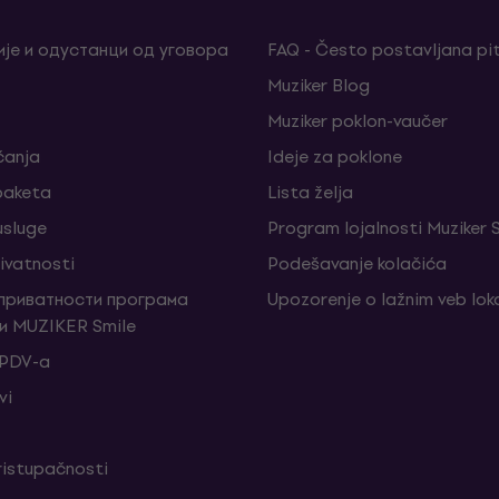
је и одустанци од уговора
FAQ - Često postavljana pi
Muziker Blog
Muziker poklon-vaučer
ćanja
Ideje za poklone
 paketa
Lista želja
sluge
Program lojalnosti Muziker 
rivatnosti
Podešavanje kolačića
 приватности програма
Upozorenje o lažnim veb lo
и MUZIKER Smile
 PDV-a
vi
ristupačnosti