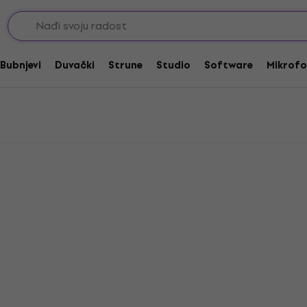
dapteri za efekte
za efekte
Bubnjevi
Duvački
Strune
Studio
Software
Mikrofo