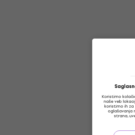
Saglasn
Koristimo kolači
naše veb lokaci
koristimo ih za
oglašavanja 
strana, uv