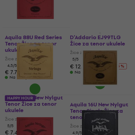
Količinski popust
Aquila 88U Red Series
D'Addario EJ99TLG
Tenor Žice za tenor
Žice za tenor ukulele
ukulele
Žice za tenor ukulele
Žice za tenor ukulele
5
/5
€ 12.70
€ 16.90
4,5
/5
- 25 %
€ 7.79
€ 8.19
Na stanju u skladištu
Na stanju u skladištu
Aquila 15U New Nylgut
HAPPY HOUR
Tenor Žice za tenor
Aquila 16U New Nylgut
ukulele
Tenor Single Žice za
tenor ukulele
Žice za tenor ukulele
5
/5
Žice za tenor ukulele
€ 7.49
€ 8.59
4,9
/5