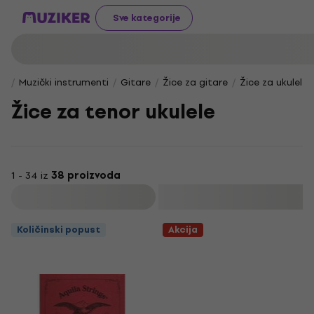
Sve kategorije
Muzički instrumenti
Gitare
Žice za gitare
Žice za ukulele
Žice za tenor ukulele
1 - 34 iz
38 proizvoda
Filtrirati
Količinski popust
Akcija