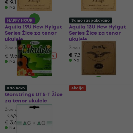
€ 9.19
Na stanju u skladištu
HAPPY HOUR
Samo raspakovano
Aquila 19U New Nylgut
Aquila 13U New Nylgut
Series Žice za tenor
Series Žice za tenor
ukulele
ukulele
Žice za tenor ukulele
Žice za tenor ukulele
€ 7.39
€ 8.59
€ 9.59
€ 11.90
- 19 %
Na stanju u skladištu
Na stanju u skladištu
Kao novo
Akcija
Gorstrings UT5-T Žice
Aquila 10U New Nylgut
za tenor ukulele
Tenor Žice za tenor
ukulele (Samo
Žice za tenor ukulele
raspakovano)
2,8
/5
€ 3.69
Žice za tenor ukulele
Na stanju u skladištu
€ 5.59
€ 7.12
- 21 %