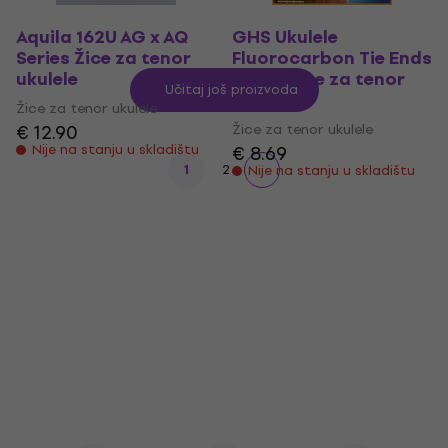
Aquila 162U AG x AQ
GHS Ukulele
Series Žice za tenor
Fluorocarbon Tie Ends
ukulele
H-T20 Žice za tenor
Učitaj još proizvoda
ukulele
Žice za tenor ukulele
€ 12.90
Žice za tenor ukulele
Nije na stanju u skladištu
€ 8.69
1
2
Nije na stanju u skladištu