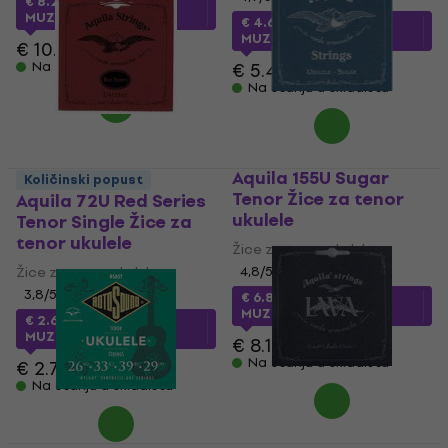
€ 8.27
sa kodom
MUZMUZ-20
€ 4.64
sa kodom
MUZMUZ-15
€ 10.90
Na stanju u skladištu
€ 5.49
Na stanju u skladištu
Aquila 155U Sugar
Količinski popust
Tenor Žice za tenor
Aquila 72U Red Series
ukulele
Tenor Single Žice za
tenor ukulele
Žice za tenor ukulele
Žice za tenor ukulele
4,8
/5
3,8
/5
€ 6.86
sa kodom
MUZMUZ-15
€ 2.64
sa kodom
MUZMUZ-5
€ 8.19
Na stanju u skladištu
€ 2.79
Na stanju u skladištu