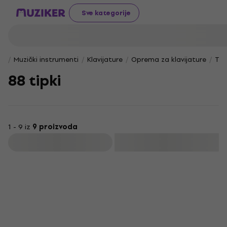
Sve kategorije
Muzički instrumenti
Klavijature
Oprema za klavijature
Tor
88 tipki
1 - 9 iz
9 proizvoda
Filtrirati
Novo