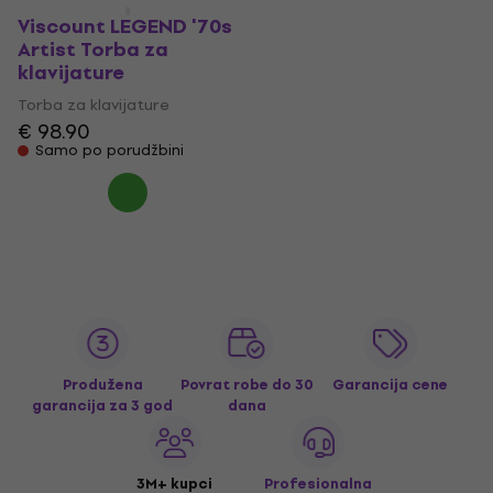
Viscount LEGEND '70s
Artist Torba za
klavijature
Torba za klavijature
€ 98.90
Samo po porudžbini
Produžena
Povrat robe do 30
Garancija cene
garancija za 3 god
dana
3M+ kupci
Profesionalna