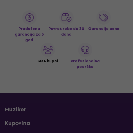
Produžena
Povrat robe do 30
Garancija cene
garancija za 3
dana
god
3M+ kupci
Profesionalna
podrška
Muziker
Kupovina