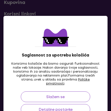
Kupovina
Korisni linkovi
Kontakti
Kontaktiraj nas
Saglasnost za upotrebu kolačića
Koristimo kolačiće da bismo osigurali funkcionalnost
naše veb lokacije. Nakon davanja tvoje saglasnosti,
koristimo ih za analizu saobraćaja i personalizaciju
oglašavanja na reklamnim platformama trećih
strana, uvek u skladu sa pravilima
Politike
privatnosti
.
Slažem se
BA
Detaljne postavke