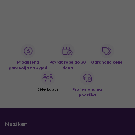
Produžena
Povrat robe do 30
Garancija cene
garancija za 3 god
dana
3M+ kupci
Profesionalna
podrška
Muziker