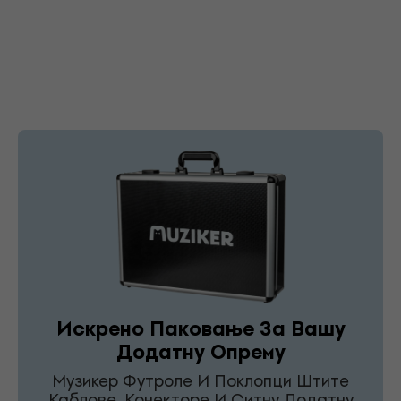
Искрено Паковање За Вашу
Додатну Опрему
Музикер Футроле И Поклопци Штите
Каблове, Конекторе И Ситну Додатну