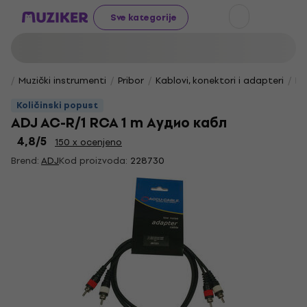
Sve kategorije
Muzički instrumenti
Pribor
Kablovi, konektori i adapteri
Ko
Količinski popust
ADJ AC-R/1 RCA 1 m Аудио кабл
4,8
/5
150 x ocenjeno
Brend:
ADJ
Kod proizvoda:
228730