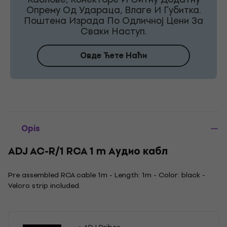
Опрему Од Удараца, Влаге И Губитка.
Поштена Израда По Одличној Цени За
Сваки Наступ.
Овде Ћете Наћи
Opis
ADJ AC-R/1 RCA 1 m Аудио кабл
Pre assembled RCA cable 1m - Length: 1m - Color: black -
Velcro strip included.