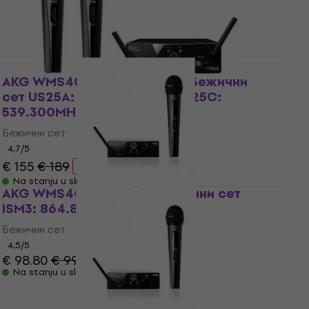
AKG WMS40 Mini Dual Vocal Бежични
сет US25A: 537.500MHz + US25C:
539.300MHz
Бежични сет
4,7
/5
€ 155
€ 189
- 18 %
Na stanju u skladištu
AKG WMS40 Mini Vocal Бежични сет
ISM3: 864.85MHz
Бежични сет
4,5
/5
€ 98.80
€ 99.90
Na stanju u skladištu