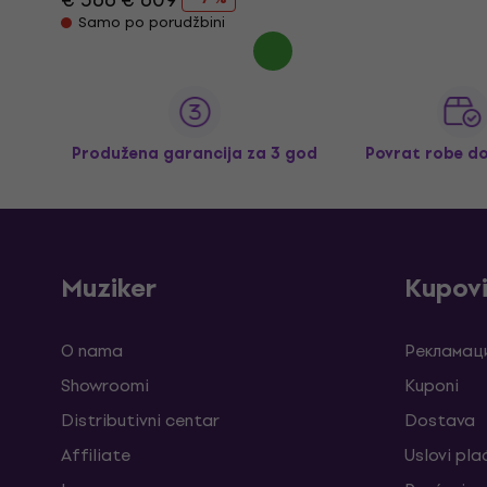
Samo po porudžbini
Produžena garancija za 3 god
Povrat robe d
Muziker
Kupov
O nama
Рекламаци
Showroomi
Kuponi
Distributivni centar
Dostava
Affiliate
Uslovi pla