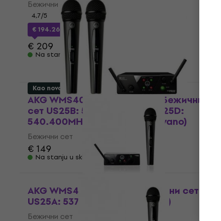
Бежични сет
4,7
/5
€ 194.26
sa kodom
MUZMUZ-5
€ 209
Na stanju u skladištu
Kao novo
AKG WMS40 Mini Dual Vocal Бежични
сет US25B: 537.900MHz + US25D:
540.400MHz (Samo raspakovano)
Бежични сет
€ 149
Na stanju u skladištu
AKG WMS40 MINI Vocal Бежични сет
US25A: 537.500MHz (Kao novo)
Бежични сет