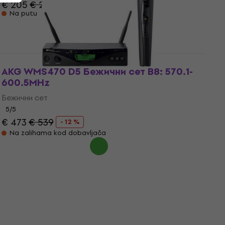
€ 205
€ 209
Na putu
AKG WMS470 D5 Бежични сет B8: 570.1-
600.5MHz
Бежични сет
5
/5
€ 473
€ 539
- 12 %
Na zalihama kod dobavljača