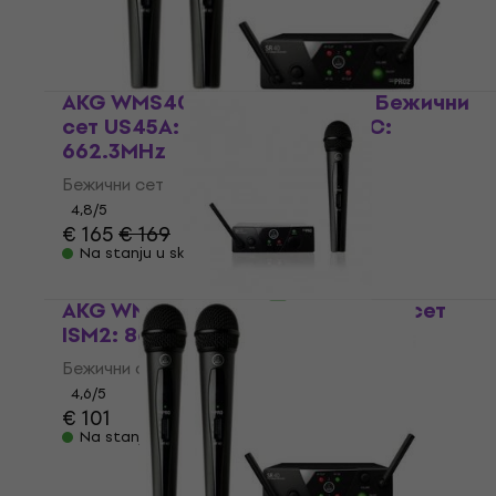
AKG WMS40 Mini2 Vocal Dual Бежични
сет US45A: 660.7MHz + US45C:
662.3MHz
Бежични сет
4,8
/5
€ 165
€ 169
Na stanju u skladištu
AKG WMS40 MINI Vocal Бежични сет
ISM2: 864.375MHz
Бежични сет
4,6
/5
€ 101
Na stanju u skladištu