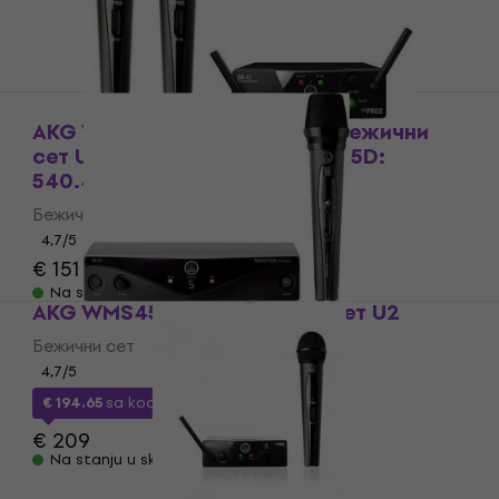
AKG WMS40 Mini Dual Vocal Бежични
сет US25B: 537.900MHz + US25D:
540.400MHz
Бежични сет
4,7
/5
€ 151
€ 169
- 11 %
Na stanju u skladištu
AKG WMS45 Vocal Бежични сет U2
Бежични сет
4,7
/5
€ 194.65
sa kodom
MUZMUZ-5
€ 209
Na stanju u skladištu