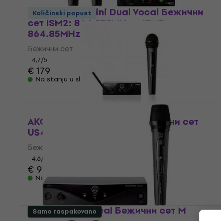
AKG WMS40 Mini Dual Vocal Бежични
Količinski popust
сет ISM2: 864.375MHz + ISM3:
864.85MHz
Бежични сет
4,7
/5
€ 179
Na stanju u skladištu
AKG WMS40 MINI Vocal Бежични сет
US45C: 662.3MHz
Бежични сет
4,6
/5
€ 97.70
€ 98.90
Na stanju u skladištu
AKG WMS45 Vocal Бежични сет M
Samo raspakovano