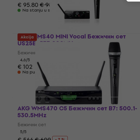
€ 95.80
€ 98.01
Na stanju u skladištu
AKG WMS40 MINI Vocal Бежични сет
Akcija
US25B: 537.900MHz
Бежични сет
4,6
/5
€ 102
Na putu
AKG WMS470 C5 Бежични сет B7: 500.1-
530.5MHz
Бежични сет
5
/5
€ 566
€ 609
- 7 %