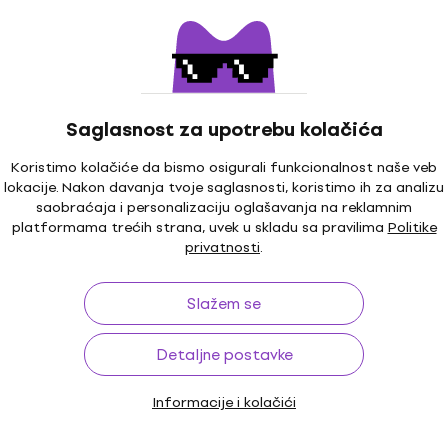
US45B: 661.1MHz
Бежични сет
4,6
/5
€ 100
Na stanju u skladištu
Saglasnost za upotrebu kolačića
Koristimo kolačiće da bismo osigurali funkcionalnost naše veb
Kao novo
lokacije. Nakon davanja tvoje saglasnosti, koristimo ih za analizu
AKG WMS40 Mini Dual Vocal Бежични
saobraćaja i personalizaciju oglašavanja na reklamnim
сет US25A: 537.500MHz + US25C:
platformama trećih strana, uvek u skladu sa pravilima
Politike
539.300MHz (Samo raspakovano)
privatnosti
.
Бежични сет
€ 153
Slažem se
Na stanju u skladištu
Detaljne postavke
Akcija
AKG WMS40 MINI Vocal Бежични сет
Informacije i kolačići
US45B: 661.1MHz (Kao novo)
Бежични сет