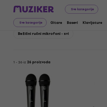
AKG
PA
Bežični sistemi
AKG Bežični ručni mikrofoni
Sve kategorije
AKG Bežični ručni mikr
Gitare
Basevi
Klavijature
Sve kategorije
Bežični ručni mikrofoni - svi
1 - 26 iz
26 proizvoda