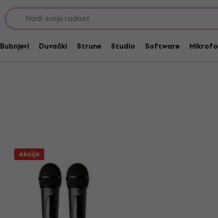
ofoni
Bubnjevi
Duvački
Strune
Studio
Software
Mikrofo
Akcija