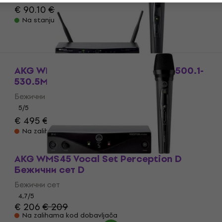
€ 90.10
€ 98.01
- 8 %
Na stanju u skladištu
AKG WMS470 D5 Бежични сет B7: 500.1-
530.5MHz
Бежични сет
5
/5
€ 495
€ 539
- 8 %
Na zalihama kod dobavljača
AKG WMS45 Vocal Set Perception D
Бежични сет D
Бежични сет
4,7
/5
€ 206
€ 209
Na zalihama kod dobavljača