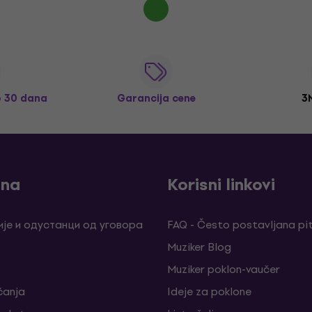
o 30 dana
Garancija cene
3
ina
Korisni linkovi
је и одустанци од уговора
FAQ - Često postavljana pi
Muziker Blog
Muziker poklon-vaučer
ćanja
Ideje za poklone