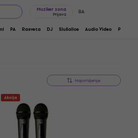
Ideje za poklone
FAQ
Muziker Blog
Muziker zona
BA
Prijava
ni
PA
Rasveta
DJ
Slušalice
Audio Video
Pribor
Najomiljenije
Akcija