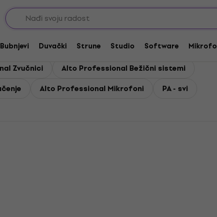
Bubnjevi
Duvački
Strune
Studio
Software
Mikrofo
nal Zvučnici
Alto Professional Bežični sistemi
učenje
Alto Professional Mikrofoni
PA - svi
Akcija