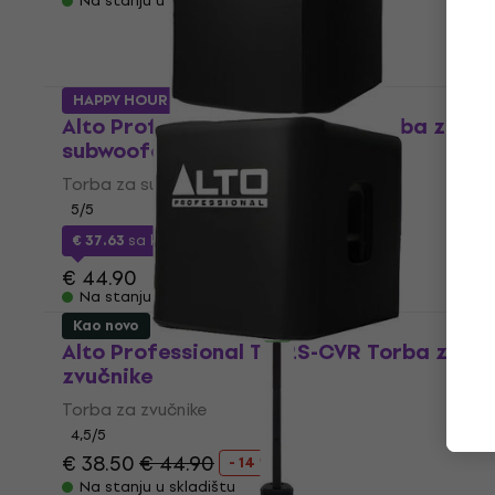
Na stanju u skladištu
HAPPY HOUR
Alto Professional TS18S CVR Torba za
subwoofere
Torba za subwoofere
5
/5
€ 37.63
sa kodom
MUZMUZ-15
€ 44.90
Na stanju u skladištu
Kao novo
Alto Professional TS12S-CVR Torba za
zvučnike
Torba za zvučnike
4,5
/5
€ 38.50
€ 44.90
- 14 %
Na stanju u skladištu