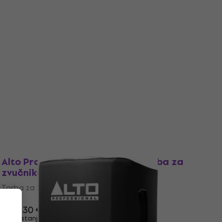
€ 498
€ 599
- 17 %
Na stanju u skladištu
Količinski popust
Alto Professional TS412 CVR Torba za
zvučnike
Torba za zvučnike
4,3
/5
€ 36.80
Na stanju u skladištu
Količinski popust
Alto Professional TS408 CVR Torba za
zvučnike
Torba za zvučnike
4,6
/5
€ 35.30
€ 36.90
Na stanju u skladištu