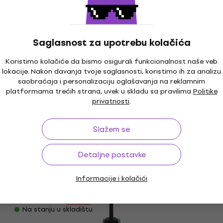
Na stanju u skladištu
Saglasnost za upotrebu kolačića
Akcija
Alto Professional TS410 CVR Torba za
Koristimo kolačiće da bismo osigurali funkcionalnost naše veb
zvučnike
lokacije. Nakon davanja tvoje saglasnosti, koristimo ih za analizu
saobraćaja i personalizaciju oglašavanja na reklamnim
Torba za zvučnike
platformama trećih strana, uvek u skladu sa pravilima
Politike
4,8
/5
privatnosti
.
€ 36.90
Na stanju u skladištu
Slažem se
Kao novo
Detaljne postavke
Alto Professional TMD16 Digitalni mix
pult
Informacije i kolačići
Digitalni mix pult
€ 551
€ 619
- 11 %
Na stanju u skladištu