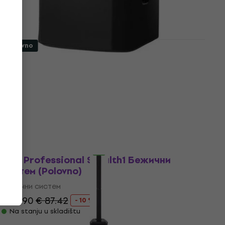
Polovno
Alto Professional TS15S CVR Torba za
subwoofere
Torba za subwoofere
5
/5
€ 43.52
sa kodom
MUZMUZ-25
€ 59
Na stanju u skladištu
Kao novo
Alto Professional Stealth1 Бежични
систем (Polovno)
Бежични систем
€ 78.90
€ 87.42
- 10 %
Na stanju u skladištu