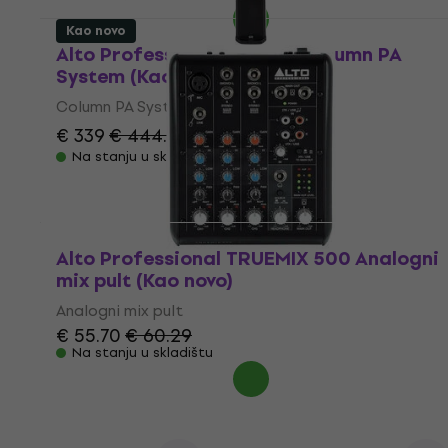
Kao novo
Alto Professional TS108C Column PA
System (Kao novo)
Column PA System
€ 339
€ 444.51
- 24 %
Na stanju u skladištu
Alto Professional TRUEMIX 500 Analogni
mix pult (Kao novo)
Analogni mix pult
€ 55.70
€ 60.29
Na stanju u skladištu