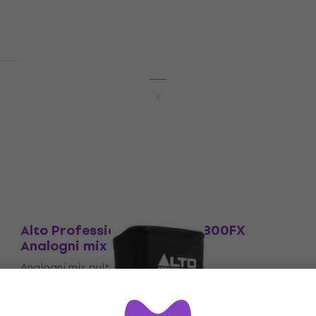
€ 354.01
sa kodom
MUZMUZ-20
€ 449
Na stanju u skladištu
Akcija
Alto Professional TRUEMIX 500 Analogni
mix pult
Analogni mix pult
4,7
/5
€ 60.90
€ 72.90
- 16 %
Na stanju u skladištu
Količinski popust
Alto Professional TRUEMIX 800FX
Analogni mix pult
Analogni mix pult
4,7
/5
€ 132
€ 159
- 17 %