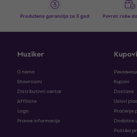
Produžena garancija za 3 god
Povrat robe d
Muziker
Kupov
O nama
Рекламаци
Showroomi
Kuponi
Distributivni centar
Dostava
Affiliate
Uslovi pla
Logo
Praćenje
Pravne informacije
Dodatne u
Politika p