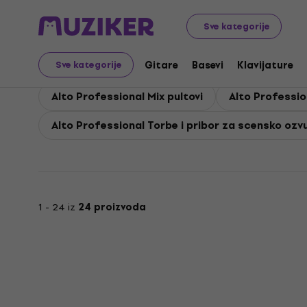
Alto Professional
Alto Professional PA
Sve kategorije
Alto Professional PA
Gitare
Basevi
Klavijature
Sve kategorije
Alto Professional Mix pultovi
Alto Professio
Alto Professional Torbe i pribor za scensko ozv
1 - 24 iz
24 proizvoda