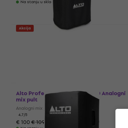
Na stanju u skladištu
Akcija
Alto Professional Cover Busker Torba za
zvučnike
Torba za zvučnike
€ 48.90
Na stanju u skladištu
Količinski popust
Alto Professional TRUEMIX 600 Analogni
mix pult
Analogni mix pult
4,7
/5
€ 100
€ 109
- 8 %