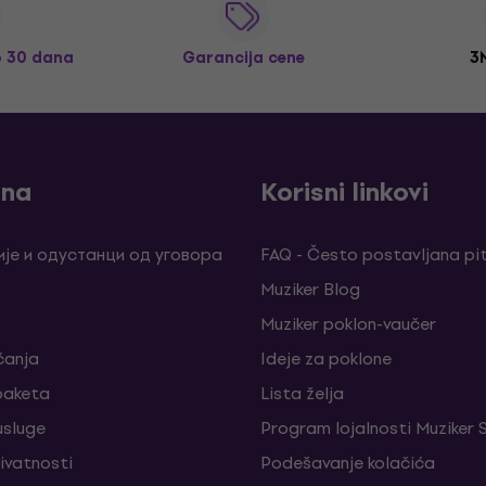
o 30 dana
Garancija cene
3
ina
Korisni linkovi
је и одустанци од уговора
FAQ - Često postavljana pi
Muziker Blog
Muziker poklon-vaučer
ćanja
Ideje za poklone
 paketa
Lista želja
sluge
Program lojalnosti Muziker 
rivatnosti
Podešavanje kolačića