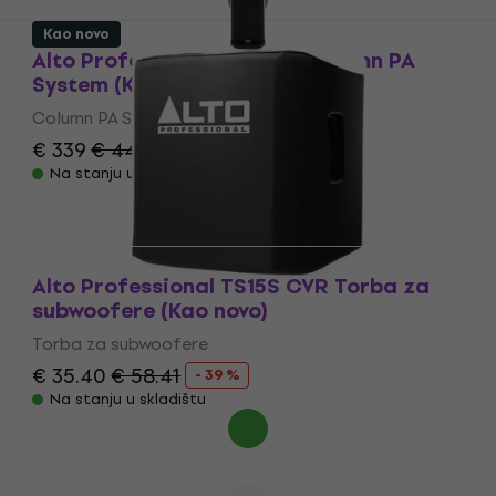
Kao novo
Alto Professional TS108C Column PA
System (Kao novo)
Column PA System
€ 339
€ 444.51
- 24 %
Na stanju u skladištu
Alto Professional TS15S CVR Torba za
subwoofere (Kao novo)
Torba za subwoofere
€ 35.40
€ 58.41
- 39 %
Na stanju u skladištu