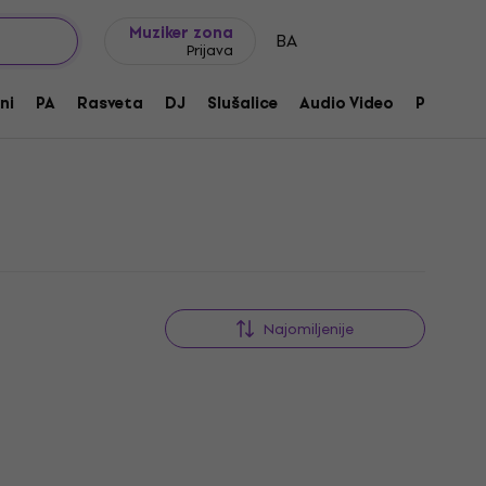
Ideje za poklone
FAQ
Muziker Blog
Muziker zona
BA
Prijava
ni
PA
Rasveta
DJ
Slušalice
Audio Video
Pribor
Najomiljenije
Količinski popust