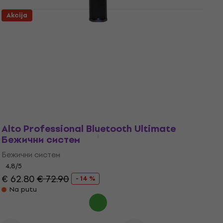
Akcija
Alto Professional TS112C Column PA
System (Kao novo)
Column PA System
€ 493
€ 515.79
- 4 %
Na stanju u skladištu
Alto Professional Bluetooth Ultimate
Бежични систем
Бежични систем
4,8
/5
€ 62.80
€ 72.90
- 14 %
Na putu