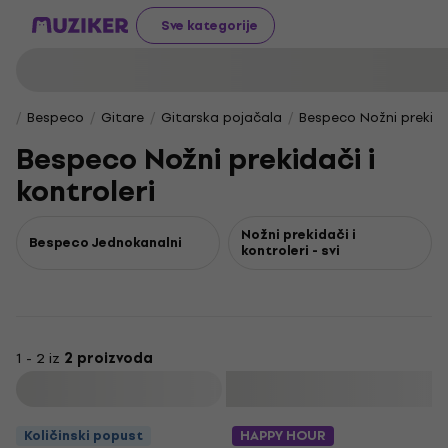
Sve kategorije
Bespeco
Gitare
Gitarska pojačala
Bespeco Nožni prekidač
Bespeco Nožni prekidači i
kontroleri
Nožni prekidači i
Bespeco Jednokanalni
kontroleri - svi
1 - 2 iz
2 proizvoda
Filtrirati
Količinski popust
HAPPY HOUR