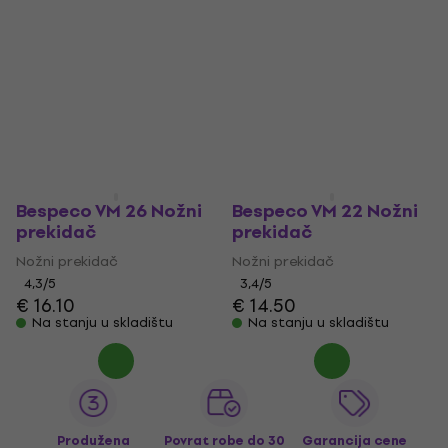
Bespeco VM 26 Nožni
Bespeco VM 22 Nožni
prekidač
prekidač
Nožni prekidač
Nožni prekidač
4,3
/5
3,4
/5
€ 16.10
€ 14.50
Na stanju u skladištu
Na stanju u skladištu
Produžena
Povrat robe do 30
Garancija cene