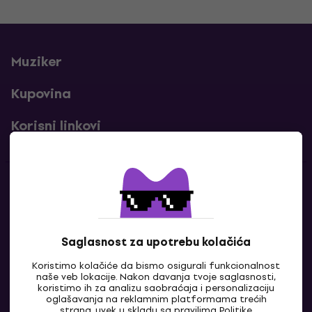
Muziker
Kupovina
Korisni linkovi
Kontakti
Kontaktiraj nas
Saglasnost za upotrebu kolačića
Koristimo kolačiće da bismo osigurali funkcionalnost
naše veb lokacije. Nakon davanja tvoje saglasnosti,
koristimo ih za analizu saobraćaja i personalizaciju
oglašavanja na reklamnim platformama trećih
strana, uvek u skladu sa pravilima
Politike