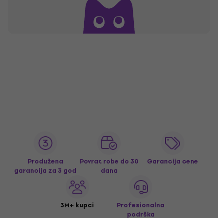
Produžena
Povrat robe do 30
Garancija cene
garancija za 3 god
dana
3M+ kupci
Profesionalna
podrška