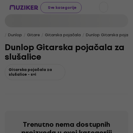
Sve kategorije
Dunlop
Gitare
Gitarska pojačala
Dunlop Gitarska pojačal
Dunlop Gitarska pojačala za
slušalice
Gitarska pojačala za
slušalice - svi
Trenutno nema dostupnih
proizvoda u ovoj kategoriji