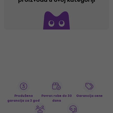
Produžena
Povrat robe do 30
Garancija cene
garancija za 3 god
dana