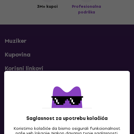
3M+ kupci
Profesionalna
podrška
Muziker
Kupovina
Korisni linkovi
Kontakti
Kontaktiraj nas
Saglasnost za upotrebu kolačića
Koristimo kolačiće da bismo osigurali funkcionalnost
naše veb lokacije. Nakon davanja tvoje saglasnosti,