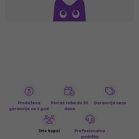
Produžena
Povrat robe do 30
Garancija cene
garancija za 3 god
dana
3M+ kupci
Profesionalna
podrška