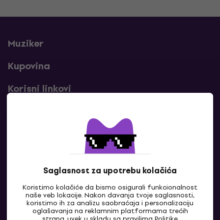
Muziker
Kupovina
Korisni linkovi
Kontakti
Kontaktiraj nas
Saglasnost za upotrebu kolačića
Koristimo kolačiće da bismo osigurali funkcionalnost
naše veb lokacije. Nakon davanja tvoje saglasnosti,
koristimo ih za analizu saobraćaja i personalizaciju
oglašavanja na reklamnim platformama trećih
strana, uvek u skladu sa pravilima
Politike