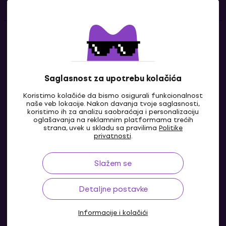
Kontakti
Kontaktiraj nas
Saglasnost za upotrebu kolačića
Koristimo kolačiće da bismo osigurali funkcionalnost
naše veb lokacije. Nakon davanja tvoje saglasnosti,
koristimo ih za analizu saobraćaja i personalizaciju
oglašavanja na reklamnim platformama trećih
strana, uvek u skladu sa pravilima
Politike
privatnosti
.
Slažem se
BA
Detaljne postavke
Informacije i kolačići