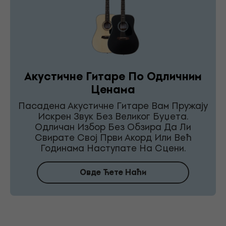
Акустичне Гитаре По Одличним
Ценама
Пасадена Акустичне Гитаре Вам Пружају
Искрен Звук Без Великог Буџета.
Одличан Избор Без Обзира Да Ли
Свирате Свој Први Акорд Или Већ
Годинама Наступате На Сцени.
Овде Ћете Наћи