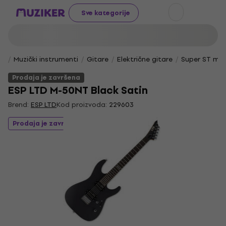
Sve kategorije
Muzički instrumenti
Gitare
Električne gitare
Super ST mo
Prodaja je završena
ESP LTD M-50NT Black Satin
Brend:
ESP LTD
Kod proizvoda:
229603
Prodaja je završena