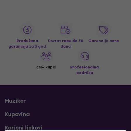
Produžena
Povrat robe do 30
Garancija cene
garancija za 3 god
dana
3M+ kupci
Profesionalna
podrška
Muziker
Kupovina
Korisni linkovi