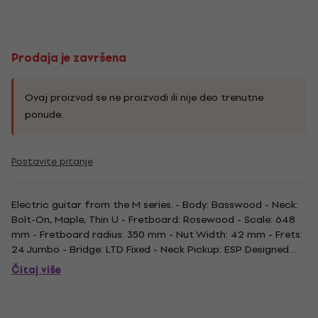
Prodaja je završena
Ovaj proizvod se ne proizvodi ili nije deo trenutne
ponude.
Postavite pitanje
Electric guitar from the M series. - Body: Basswood - Neck:
Bolt-On, Maple, Thin U - Fretboard: Rosewood - Scale: 648
mm - Fretboard radius: 350 mm - Nut Width: 42 mm - Frets:
24 Jumbo - Bridge: LTD Fixed - Neck Pickup: ESP Designed
LH-150N - Bridge Pickup: ESP Designed LH-150B - Finish: Black
Čitaj više
Satin.