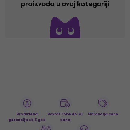
proizvoda u ovoj kategoriji
Produžena
Povrat robe do 30
Garancija cene
garancija za 3 god
dana