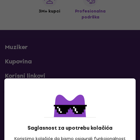
3M+ kupci
Profesionalna
podrška
Muziker
Kupovina
Korisni linkovi
Kontakti
Kontaktiraj nas
Saglasnost za upotrebu kolačića
Koristimo kolačiće da bismo osigurali funkcionalnost