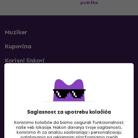
podrška
Muziker
Kupovina
Korisni linkovi
Kontakti
Kontaktiraj nas
Saglasnost za upotrebu kolačića
Koristimo kolačiće da bismo osigurali funkcionalnost
naše veb lokacije. Nakon davanja tvoje saglasnosti,
koristimo ih za analizu saobraćaja i personalizaciju
oglašavanja na reklamnim platformama trećih