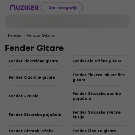
Sve kategorije
Fender
Fender Gitare
Fender Gitare
Fender Električne gitare
Fender Akustične gitare
Fender Elektro-akustične
Fender Klasične gitare
gitare
Fender Gitarska combo
Fender Ukulele
pojačala
Fender Gitarske zvučne
Fender Gitarska pojačala
kutije
Fender Gitarski efekti
Fender Žice za gitare