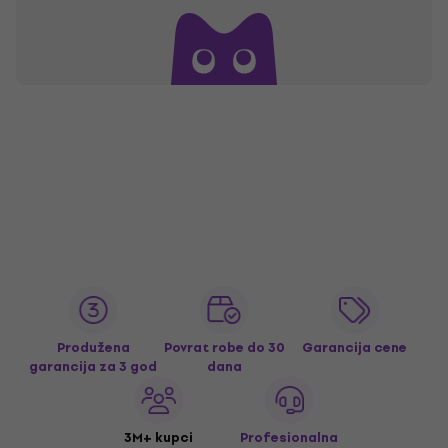
Produžena
Povrat robe do 30
Garancija cene
garancija za 3 god
dana
3M+ kupci
Profesionalna