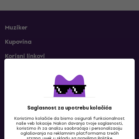
Muziker
Kupovina
Korisni linkovi
Kontakti
Kontaktiraj nas
Saglasnost za upotrebu kolačića
Koristimo kolačiće da bismo osigurali funkcionalnost
naše veb lokacije. Nakon davanja tvoje saglasnosti,
koristimo ih za analizu saobraćaja i personalizaciju
oglašavanja na reklamnim platformama trećih
strana, uvek u skladu sa pravilima
Politike