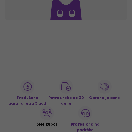
Produžena
Povrat robe do 30
Garancija cene
garancija za 3 god
dana
3M+ kupci
Profesionalna
podrška