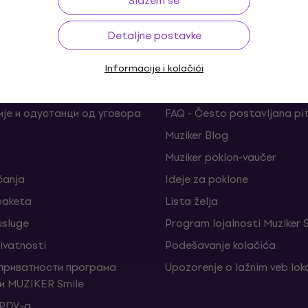
Slažem se
Detaljne postavke
Informacije i kolačići
ina
Korisni linkovi
је и одустанци од уговора
FAQ - Često postavljana pi
Muziker Blog
Muziker poklon-vaučer
ćanja
Ideje za poklone
 paketa
Lista želja
sluge
Program lojalnosti Muziker 
rivatnosti
Podešavanje kolačića
 приватности програма
Upozorenje o lažnim veb lo
и MUZIKER Smile
 PDV-a