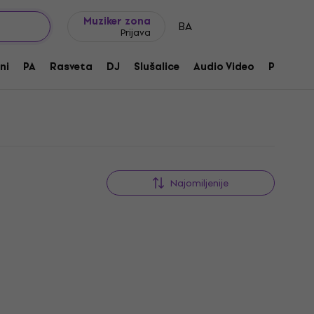
Ideje za poklone
FAQ
Muziker Blog
Muziker zona
BA
Prijava
ni
PA
Rasveta
DJ
Slušalice
Audio Video
Pribor
Najomiljenije