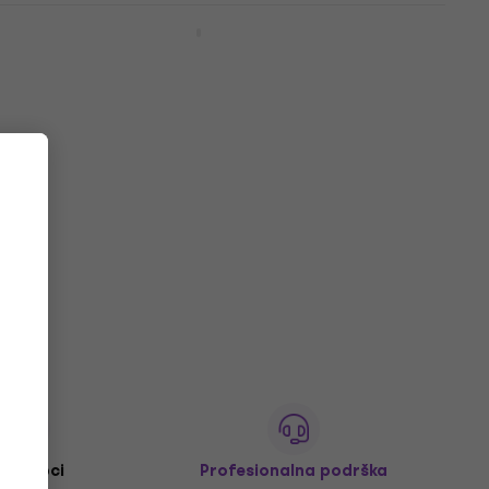
Fostex TE04WH White Slušalice za uši
Slušalice za uši
5
/5
€ 71.70
Samo po porudžbini
M+ kupci
Profesionalna podrška