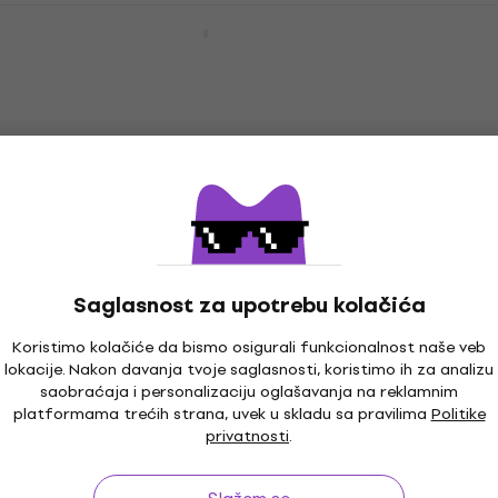
Fostex M070 Red Slušalice za uši
Slušalice za uši
5
/5
€ 71.70
Samo po porudžbini
Saglasnost za upotrebu kolačića
Koristimo kolačiće da bismo osigurali funkcionalnost naše veb
lokacije. Nakon davanja tvoje saglasnosti, koristimo ih za analizu
saobraćaja i personalizaciju oglašavanja na reklamnim
platformama trećih strana, uvek u skladu sa pravilima
Politike
privatnosti
.
o 30 dana
Garancija cene
3