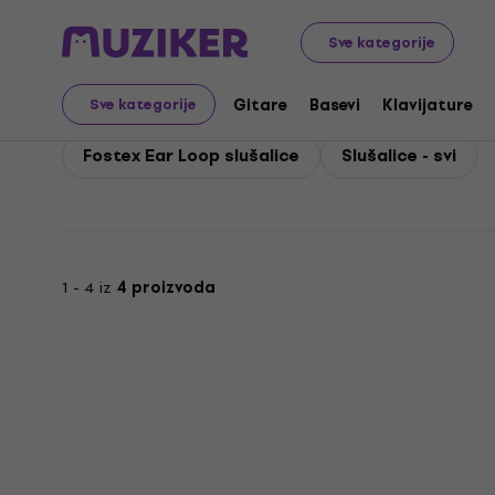
Fostex
Fostex Slušalice
Sve kategorije
Fostex Slušalice
Gitare
Basevi
Klavijature
Sve kategorije
Fostex Ear Loop slušalice
Slušalice - svi
1 - 4 iz
4 proizvoda