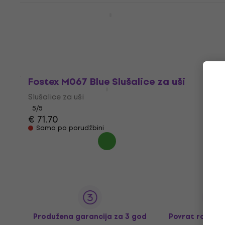
Fostex M066 Black Slušalice za uši
Slušalice za uši
5
/5
€ 71.70
Samo po porudžbini
Fostex M067 Blue Slušalice za uši
Slušalice za uši
5
/5
€ 71.70
Samo po porudžbini
Produžena garancija za 3 god
Povrat robe d