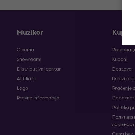
Muziker
Kupov
O nama
Рекламаци
Showroomi
Kuponi
Distributivni centar
Dostava
Affiliate
Uslovi pla
Logo
Praćenje
Pravne informacije
Dodatne u
Politika p
Политика
лојалност
Cena bez