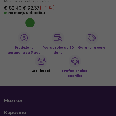
Malo bas combo pojačalo
€ 82.40
€ 92.37
- 11 %
Na stanju u skladištu
Produžena
Povrat robe do 30
Garancija cene
garancija za 3 god
dana
3M+ kupci
Profesionalna
podrška
Muziker
Kupovina