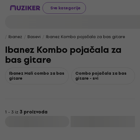
Sve kategorije
Ibanez
Basevi
Ibanez Kombo pojačala za bas gitare
Ibanez Kombo pojačala za
bas gitare
Ibanez Mali combo za bas
Combo pojačala za bas
gitare
gitare - svi
1 - 3 iz
3 proizvoda
Filtrirati
Oštećeno