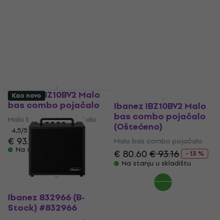
Ibanez IBZ10BV2 Malo
Kao novo
bas combo pojačalo
Ibanez IBZ10BV2 Malo
bas combo pojačalo
Malo bas combo pojačalo
(Oštećeno)
4,5
/5
€ 93.30
Malo bas combo pojačalo
Na stanju u skladištu
€ 80.60
€ 93.16
- 13 %
Na stanju u skladištu
Ibanez 832966 (B-
Stock) #832966