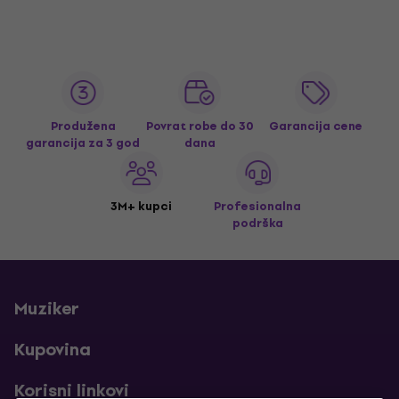
Produžena
Povrat robe do 30
Garancija cene
garancija za 3 god
dana
3M+ kupci
Profesionalna
podrška
Muziker
Kupovina
Korisni linkovi