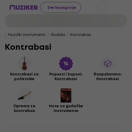
Sve kategorije
Muzički instrumenti
Gudala
Kontrabas
Kontrabasi
Kontrabasi za
Popusti i kuponi:
Raspakovano:
početnike
Kontrabasi
Kontrabasi
Oprema za
Note za gudačke
kontrabas
instrumente