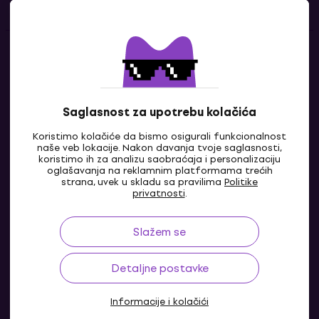
Kontakti
Kontaktiraj nas
Saglasnost za upotrebu kolačića
Koristimo kolačiće da bismo osigurali funkcionalnost
naše veb lokacije. Nakon davanja tvoje saglasnosti,
koristimo ih za analizu saobraćaja i personalizaciju
oglašavanja na reklamnim platformama trećih
strana, uvek u skladu sa pravilima
Politike
privatnosti
.
Slažem se
BA
Detaljne postavke
Informacije i kolačići