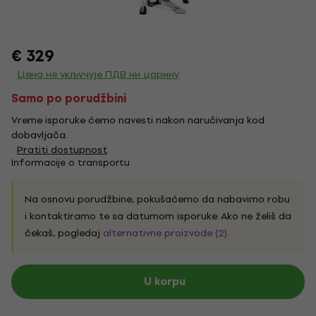
€ 329
Цена не укључује ПДВ ни царину
Samo po porudžbini
Vreme isporuke ćemo navesti nakon naručivanja kod
dobavljača.
Pratiti dostupnost
Informacije o transportu
Na osnovu porudžbine, pokušaćemo da nabavimo robu
i kontaktiramo te sa datumom isporuke. Ako ne želiš da
čekaš, pogledaj
alternativne proizvode (2)
.
U korpu