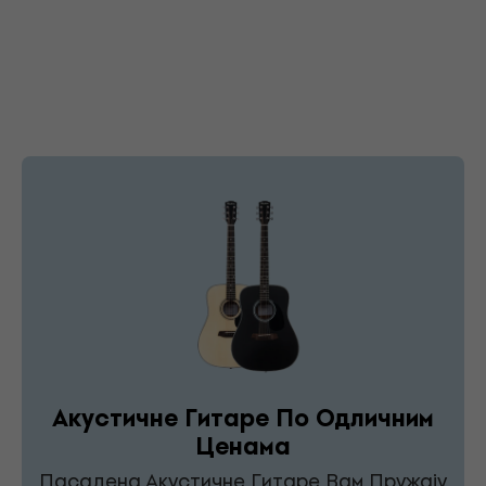
Акустичне Гитаре По Одличним
Ценама
Пасадена Акустичне Гитаре Вам Пружају