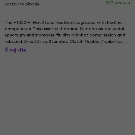
329 bodova
Postavite pitanje
The H1050 Hi-Hat Stand has been upgraded with Redline
components. This assures the same feel across the pedal
spectrum and increases fluidity in hi-hat compression and
rebound. DirectDrive. Standard Clutch. Rubber / spike tips.
Spring Dial.
Čitaj više