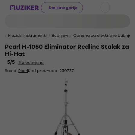
Sve kategorije
Muzički instrumenti
Bubnjevi
Oprema za električne bubnjev
Pearl H-1050 Eliminator Redline Stalak za
Hi-Hat
5
/5
3 x ocenjeno
Brend:
Pearl
Kod proizvoda:
230737