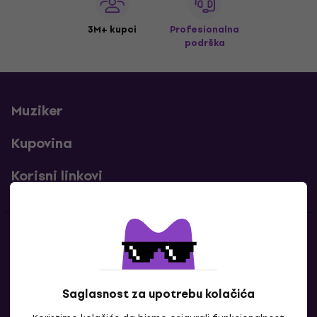
3M+ kupci
Profesionalna
podrška
Muziker
Kupovina
Korisni linkovi
Kontakti
Kontaktiraj nas
Saglasnost za upotrebu kolačića