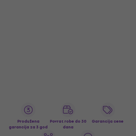
Produžena
Povrat robe do 30
Garancija cene
garancija za 3 god
dana